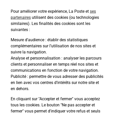
49100
ANGERS
Pour améliorer votre expérience, La Poste et
ses
En savoir plus
partenaires
utilisent des cookies (ou technologies
similaires). Les finalités des cookies sont les
Malin !
suivantes :
Mesure d’audience
: établir des statistiques
La Poste
complémentaires sur l’utilisation de nos sites et
en ligne
suivre la navigation.
Analyse et personnalisation
: analyser les parcours
Ouvert 24h/24
clients et personnaliser en temps réel nos sites et
communications en fonction de votre navigation.
En savoir plus
Publicité
: permettre de vous adresser des publicités
en lien avec vos centres d’intérêts sur notre site et
en dehors.
Recherchez un autre point de contact
En cliquant sur "Accepter et fermer" vous acceptez
tous les cookies. Le bouton "Ne pas accepter et
fermer" vous permet d'indiquer votre refus et seuls