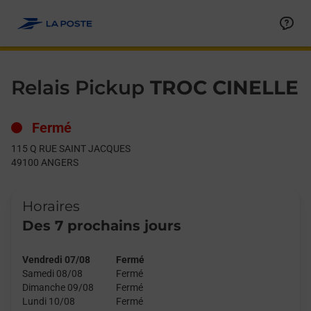
Le lien s'ouvre dans un nouvel onglet
Allez au contenu
Day of the Week
Get directions to Relais Pickup at 115 Q RUE SAINT JACQUES 
Hours
Relais Pickup
TROC CINELLE
Fermé
115 Q RUE SAINT JACQUES
49100
ANGERS
Horaires
Des 7 prochains jours
Vendredi 07/08
Fermé
Samedi 08/08
Fermé
Dimanche 09/08
Fermé
Lundi 10/08
Fermé