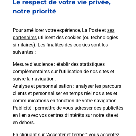
Le respect de votre vie privée,
notre priorité
Pour améliorer votre expérience, La Poste et
ses
partenaires
utilisent des cookies (ou technologies
similaires). Les finalités des cookies sont les
suivantes :
Mesure d’audience
: établir des statistiques
S'inscrire au code de la route
complémentaires sur l’utilisation de nos sites et
suivre la navigation.
Vous cherchez à passer votre code de la route auto
Analyse et personnalisation
: analyser les parcours
ou moto dans la commune Angers ? Découvrez
clients et personnaliser en temps réel nos sites et
toutes nos solutions.
communications en fonction de votre navigation.
Publicité
: permettre de vous adresser des publicités
En savoir plus
en lien avec vos centres d’intérêts sur notre site et
en dehors.
En cliquant sur "Accepter et fermer" vous acceptez