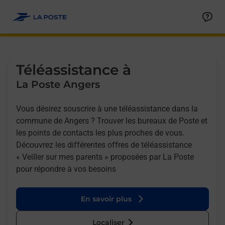
Allez au contenu
Afficher ou masquer la réponse
Afficher ou masquer la réponse
Afficher ou masquer la réponse
Téléassistance à
La Poste Angers
Vous désirez souscrire à une téléassistance dans la
commune de Angers ? Trouver les bureaux de Poste et
les points de contacts les plus proches de vous.
Découvrez les différentes offres de téléassistance
« Veiller sur mes parents » proposées par La Poste
pour répondre à vos besoins
En savoir plus
Localiser