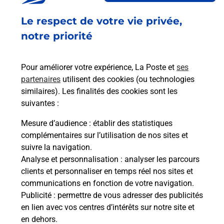
Ouvert
-
jusqu'à
23h59
Le respect de votre vie privée,
RUE LOUIS LEGENDRE
notre priorité
49100
ANGERS
Pour améliorer votre expérience, La Poste et
ses
En savoir plus
partenaires
utilisent des cookies (ou technologies
similaires). Les finalités des cookies sont les
Malin !
suivantes :
Mesure d’audience
: établir des statistiques
La Poste
complémentaires sur l’utilisation de nos sites et
en ligne
suivre la navigation.
Analyse et personnalisation
: analyser les parcours
Ouvert 24h/24
clients et personnaliser en temps réel nos sites et
communications en fonction de votre navigation.
En savoir plus
Publicité
: permettre de vous adresser des publicités
en lien avec vos centres d’intérêts sur notre site et
en dehors.