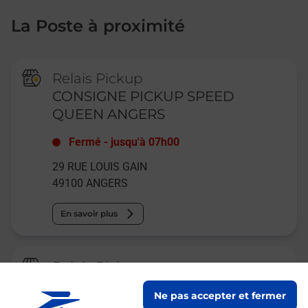
La Poste à proximité
Relais Pickup
CONSIGNE PICKUP SPEED
QUEEN ANGERS
Fermé
-
jusqu'à
07h00
29 RUE LOUIS GAIN
49100
ANGERS
En savoir plus
Relais Pickup
CONSIGNE GARE ANGERS
Ne pas accepter et fermer
MAITRE ECOLE