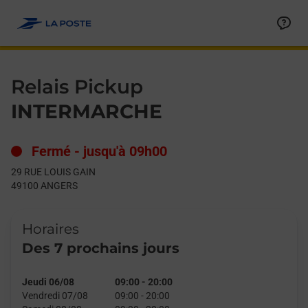
Le lien s'ouvre dans un nouvel onglet
Allez au contenu
Day of the Week
Get directions to Relais Pickup at 29 RUE LOUIS GAIN ANGERS,
Hours
Relais Pickup
INTERMARCHE
Fermé
-
jusqu'à
09h00
29 RUE LOUIS GAIN
49100
ANGERS
Horaires
Des 7 prochains jours
Jeudi 06/08
09:00
-
20:00
Vendredi 07/08
09:00
-
20:00