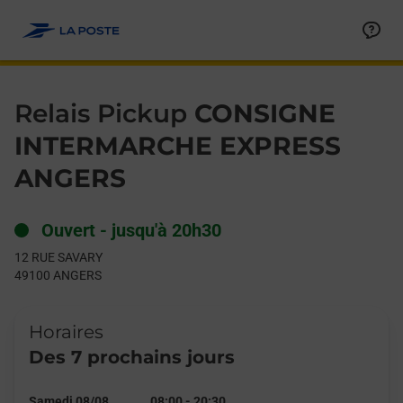
Le lien s'ouvre dans un nouvel onglet
Allez au contenu
Day of the Week
Get directions to Relais Pickup at 12 RUE SAVARY ANGERS,
Hours
Relais Pickup
CONSIGNE
INTERMARCHE EXPRESS
ANGERS
Ouvert
-
jusqu'à
20h30
12 RUE SAVARY
49100
ANGERS
Horaires
Des 7 prochains jours
Samedi 08/08
08:00
-
20:30