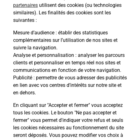
partenaires
utilisent des cookies (ou technologies
Malin !
similaires). Les finalités des cookies sont les
suivantes :
La Poste
Mesure d’audience
: établir des statistiques
en ligne
complémentaires sur l’utilisation de nos sites et
suivre la navigation.
Ouvert 24h/24
Analyse et personnalisation
: analyser les parcours
clients et personnaliser en temps réel nos sites et
En savoir plus
communications en fonction de votre navigation.
Publicité
: permettre de vous adresser des publicités
en lien avec vos centres d’intérêts sur notre site et
Recherchez un autre point de contact
en dehors.
En cliquant sur "Accepter et fermer" vous acceptez
tous les cookies. Le bouton "Ne pas accepter et
Localiser
Liste
Maine-et-Loire
ANGERS
fermer" vous permet d'indiquer votre refus et seuls
CONSIGNE INTERMARCHE EXPRESS ANGERS
les cookies nécessaires au fonctionnement du site
seront déposés. Vous pouvez modifier vos choix à