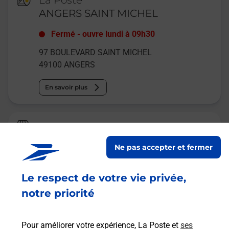
La Poste
ANGERS SAINT MICHEL
Fermé
-
ouvre lundi à
09h30
97 BOULEVARD SAINT MICHEL
49100
ANGERS
En savoir plus
Relais Pickup
RUNNING CONSEIL
Ne pas accepter et fermer
Fermé
Le respect de votre vie privée,
75 RUE DU MAIL
49100
ANGERS
notre priorité
En savoir plus
Pour améliorer votre expérience, La Poste et
ses