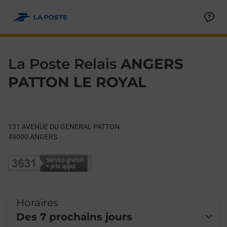
Le lien s'ouvre dans un nouvel onglet
Allez au contenu
Day of the Week
Get directions to La Poste Relais at 131 AVENUE DU GENERA
Hours
La Poste Relais
ANGERS
PATTON LE ROYAL
131 AVENUE DU GENERAL PATTON
49000
ANGERS
Horaires
Des 7 prochains jours