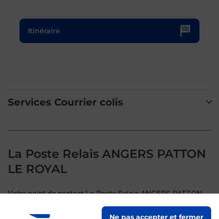
Le lien s'ouvre dans un nouvel onglet
Itinéraire
Services Courrier colis
La Poste Relais ANGERS PATTON
LE ROYAL
Votre point de contact La Poste Relais ANGERS PATTON
LE ROYAL vous accueille à ANGERS pour répondre à vos
Ne pas accepter et fermer
besoins d'affranchissement Courrier-Colis.