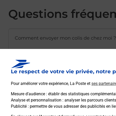
Questions fréque
Comment envoyer mon colis de chez moi ?
Est-il possible d’acheter un emballage dir
Le respect de votre vie privée, notre p
Comment demander une modification de li
Pour améliorer votre expérience, La Poste et
ses partenair
Mesure d’audience
: établir des statistiques complémentair
Analyse et personnalisation
: analyser les parcours client
Comment La Poste participe-t-elle à votre 
Publicité
: permettre de vous adresser des publicités en lie