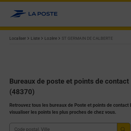
Allez au contenu
Afficher ou masquer la réponse
Afficher ou masquer la réponse
Afficher ou masquer la réponse
Afficher ou masquer la réponse
Afficher ou masquer la réponse
Localiser
Liste
Lozère
ST GERMAIN DE CALBERTE
Bureaux de poste et points de conta
(48370)
Retrouvez tous les bureaux de Poste et points de contact La
visualiser les points les plus proches de chez vous.
Ville, Département, Code Postal