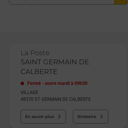
Le lien s'ouvre dans un nouvel onglet
La Poste
SAINT GERMAIN DE
CALBERTE
Fermé
-
ouvre mardi à
09h30
VILLAGE
48370
ST GERMAIN DE CALBERTE
En savoir plus
Itinéraire