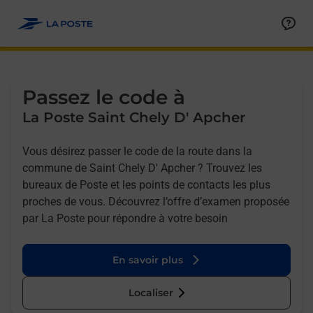
Allez au contenu
Afficher ou masquer la réponse
Afficher ou masquer la réponse
Afficher ou masquer la réponse
Afficher ou masquer la réponse
Passez le code à
La Poste Saint Chely D' Apcher
Vous désirez passer le code de la route dans la
commune de Saint Chely D' Apcher ? Trouvez les
bureaux de Poste et les points de contacts les plus
proches de vous. Découvrez l’offre d’examen proposée
par La Poste pour répondre à votre besoin
En savoir plus
Localiser