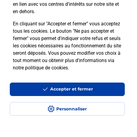
Qu'est-ce qu'un NEPH ?
en lien avec vos centres d’intérêts sur notre site et
en dehors.
En cliquant sur "Accepter et fermer" vous acceptez
tous les cookies. Le bouton "Ne pas accepter et
Localiser
Liste
Liste - examen code de la route
Lozère - examen code de la route
fermer" vous permet d'indiquer votre refus et seuls
Saint Chely D' Apcher - examen code de la route
les cookies nécessaires au fonctionnement du site
seront déposés. Vous pouvez modifier vos choix à
tout moment ou obtenir plus d'informations via
notre politique de cookies
.
Plan du site
Accessibilité : partiellement conforme
Accepter et fermer
Conditions contractuelles
Personnaliser
Mentions légales
Données personnelles et cookies