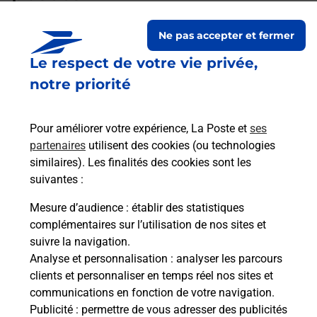
Ne pas accepter et fermer
Existe-il une différence pour
Le respect de votre vie privée,
l’inscription à l’épreuve du code
Auto ou Moto ?
notre priorité
Pour améliorer votre expérience, La Poste et
ses
Les éléments à apporter le jour de
partenaires
utilisent des cookies (ou technologies
l'examen auto ou moto ?
similaires). Les finalités des cookies sont les
suivantes :
Mesure d’audience
: établir des statistiques
Quelles sont les pièces d’identité
complémentaires sur l’utilisation de nos sites et
acceptées pour le passage de
suivre la navigation.
l'examen du code de la route auto
Analyse et personnalisation
: analyser les parcours
et moto ?
clients et personnaliser en temps réel nos sites et
communications en fonction de votre navigation.
Publicité
: permettre de vous adresser des publicités