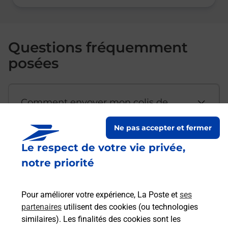
Questions fréquemment
posées
Comment envoyer mon colis de
chez moi ?
Ne pas accepter et fermer
Le respect de votre vie privée,
Est-il possible d’acheter un
notre priorité
emballage directement depuis un
bureau de Poste ?
Pour améliorer votre expérience, La Poste et
ses
partenaires
utilisent des cookies (ou technologies
Comment demander une
similaires). Les finalités des cookies sont les