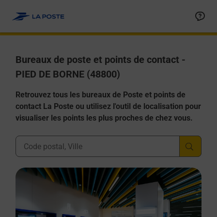
Allez au contenu
Afficher ou masquer la réponse
Afficher ou masquer la réponse
Afficher ou masquer la réponse
Afficher ou masquer la réponse
Afficher ou masquer la réponse
Bureaux de poste et points de contact -
PIED DE BORNE (48800)
Retrouvez tous les bureaux de Poste et points de
contact La Poste ou utilisez l'outil de localisation pour
visualiser les points les plus proches de chez vous.
Ville, Département, Code Postal