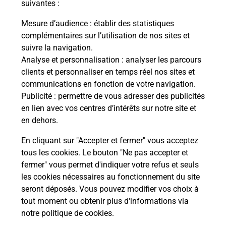
modification de livraison ?
suivantes :
Mesure d’audience
: établir des statistiques
complémentaires sur l’utilisation de nos sites et
Comment La Poste participe-t-elle
suivre la navigation.
à votre sécurité au quotidien ?
Analyse et personnalisation
: analyser les parcours
clients et personnaliser en temps réel nos sites et
communications en fonction de votre navigation.
Puis-je passer mon code de la route
Publicité
: permettre de vous adresser des publicités
avec La Poste et sous quelles
en lien avec vos centres d’intérêts sur notre site et
conditions ?
en dehors.
En cliquant sur "Accepter et fermer" vous acceptez
tous les cookies. Le bouton "Ne pas accepter et
fermer" vous permet d'indiquer votre refus et seuls
Localiser
Liste
Lozère
PIED DE BORNE
les cookies nécessaires au fonctionnement du site
seront déposés. Vous pouvez modifier vos choix à
tout moment ou obtenir plus d'informations via
notre politique de cookies
.
Plan du site