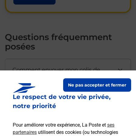
Questions fréquemment
posées
Comment envoyer mon colis de
chez moi ?
Ne pas accepter et fermer
Le respect de votre vie privée,
Est-il possible d’acheter un
notre priorité
emballage directement depuis un
bureau de Poste ?
Pour améliorer votre expérience, La Poste et
ses
partenaires
utilisent des cookies (ou technologies