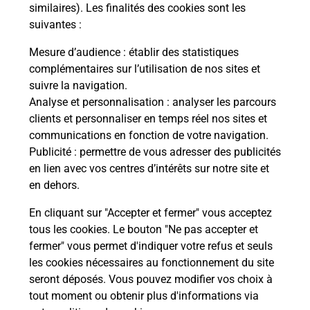
Comment demander une
similaires). Les finalités des cookies sont les
modification de livraison ?
suivantes :
Mesure d’audience
: établir des statistiques
complémentaires sur l’utilisation de nos sites et
Comment La Poste participe-t-elle
suivre la navigation.
à votre sécurité au quotidien ?
Analyse et personnalisation
: analyser les parcours
clients et personnaliser en temps réel nos sites et
communications en fonction de votre navigation.
Puis-je passer mon code de la route
Publicité
: permettre de vous adresser des publicités
avec La Poste et sous quelles
en lien avec vos centres d’intérêts sur notre site et
conditions ?
en dehors.
En cliquant sur "Accepter et fermer" vous acceptez
tous les cookies. Le bouton "Ne pas accepter et
fermer" vous permet d'indiquer votre refus et seuls
Localiser
Liste
Lozère
MONTBEL
les cookies nécessaires au fonctionnement du site
seront déposés. Vous pouvez modifier vos choix à
tout moment ou obtenir plus d'informations via