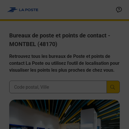
Allez au contenu
Afficher ou masquer la réponse
Afficher ou masquer la réponse
Afficher ou masquer la réponse
Afficher ou masquer la réponse
Afficher ou masquer la réponse
Bureaux de poste et points de contact -
MONTBEL (48170)
Retrouvez tous les bureaux de Poste et points de
contact La Poste ou utilisez l'outil de localisation pour
visualiser les points les plus proches de chez vous.
Ville, Département, Code Postal