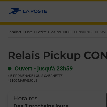
Le lien s'ouvre dans un nouvel onglet
Allez au contenu
Day of the Week
Get directions to Relais Pickup at 4 B PROMENADE LOUIS C
Hours
Localiser
Liste
Lozère
MARVEJOLS
CONSIGNE SHOP AV
Relais Pickup
CON
Ouvert
-
jusqu'à
23h59
4 B PROMENADE LOUIS CABANETTE
48100
MARVEJOLS
Horaires
Des 7 prochains jours