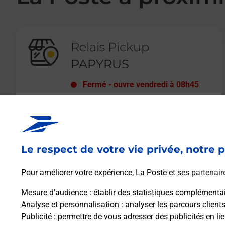
Relais Pickup
PAPYRUS
Fermé
-
ouvre vendredi à
08h45
16 RUE JEAN ROUJON
48100
MARVEJOLS
Le respect de votre vie privée, notre p
En savoir plus
Pour améliorer votre expérience, La Poste et
ses partenair
Mesure d’audience
: établir des statistiques complémentair
Analyse et personnalisation
: analyser les parcours client
Publicité
: permettre de vous adresser des publicités en lie