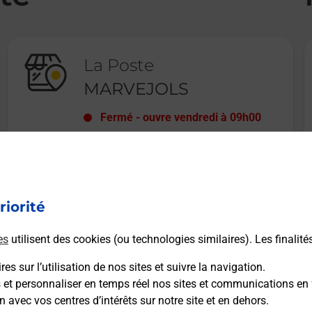
La Poste
MARVEJOLS
Fermé
-
ouvre vendredi à
09h00
15 PLACE DU BARRY
IMMEUBLE LE COLOMBET
48100
MARVEJOLS
riorité
En savoir plus
es
utilisent des cookies (ou technologies similaires). Les finalité
es sur l’utilisation de nos sites et suivre la navigation.
s et personnaliser en temps réel nos sites et communications en 
n avec vos centres d’intérêts sur notre site et en dehors.
Recherchez un autre point de contact