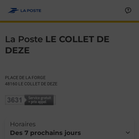
Le lien s'ouvre dans un nouvel onglet
Allez au contenu
Day of the Week
Get directions to La Poste at PLACE DE LA FORGE LE COLLET 
Hours
La Poste
LE COLLET DE
DEZE
PLACE DE LA FORGE
48160
LE COLLET DE DEZE
Horaires
Des 7 prochains jours