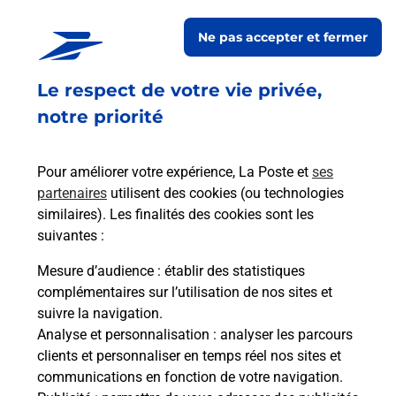
Ne pas accepter et fermer
Acheter un smartphone Samsung
Le respect de votre vie privée,
Vous recherchez un smartphone pas cher proche
de chez vous ? Découvrez notre offre de
notre priorité
téléphones mobiles Samsung dans vos bureaux
de Poste à LE COLLET DE DEZE (48160) !
Pour améliorer votre expérience, La Poste et
ses
partenaires
utilisent des cookies (ou technologies
En savoir plus
similaires). Les finalités des cookies sont les
En savoir plus
suivantes :
Mesure d’audience
: établir des statistiques
Souscrire à la téléassistance
complémentaires sur l’utilisation de nos sites et
suivre la navigation.
Besoin d’un système de téléassistance à l’intérieur
Analyse et personnalisation
: analyser les parcours
et/ou à l’extérieur de votre domicile ? Découvrez
clients et personnaliser en temps réel nos sites et
les offres téléalarme dans votre bureau de Poste à
communications en fonction de votre navigation.
LE COLLET DE DEZE.