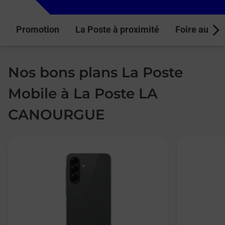
Promotion
La Poste à proximité
Foire aux q
Next
Nos bons plans La Poste
Mobile à La Poste LA
CANOURGUE