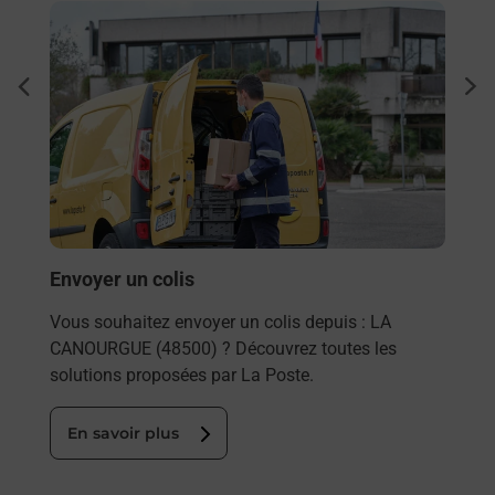
En savoir plus
En sa
à La
Ache
dent
sui
sée
Vous
de c
télé
Post
En
Envoyer un colis
Vous souhaitez envoyer un colis depuis : LA
CANOURGUE (48500) ? Découvrez toutes les
solutions proposées par La Poste.
En savoir plus