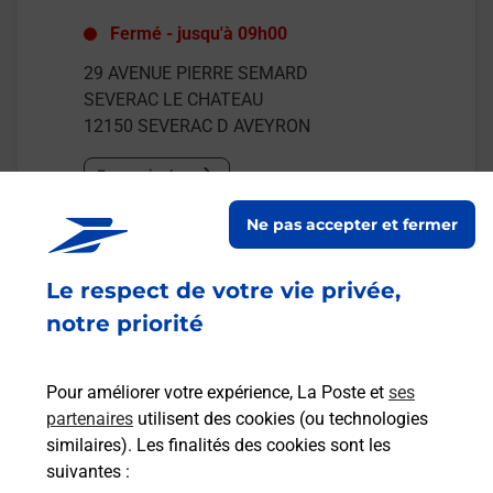
Fermé
-
jusqu'à
09h00
29 AVENUE PIERRE SEMARD
SEVERAC LE CHATEAU
12150
SEVERAC D AVEYRON
En savoir plus
Ne pas accepter et fermer
Malin !
Le respect de votre vie privée,
La Poste
notre priorité
en ligne
Ouvert 24h/24
Pour améliorer votre expérience, La Poste et
ses
partenaires
utilisent des cookies (ou technologies
En savoir plus
similaires). Les finalités des cookies sont les
suivantes :