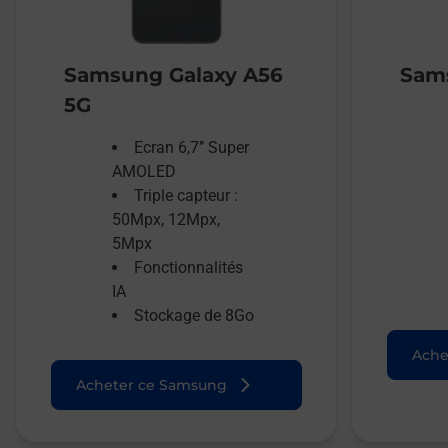
Samsung Galaxy A56
Sams
5G
Ecran 6,7’’ Super
AMOLED
Triple capteur :
50Mpx, 12Mpx,
5Mpx
Fonctionnalités
IA
Stockage de 8Go
Ache
Acheter ce Samsung