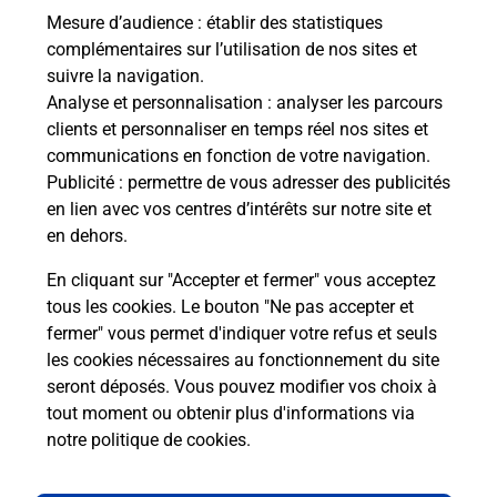
Mesure d’audience
: établir des statistiques
Recherchez un autre point de contact
complémentaires sur l’utilisation de nos sites et
suivre la navigation.
Analyse et personnalisation
: analyser les parcours
clients et personnaliser en temps réel nos sites et
Questions fréquemment posées
communications en fonction de votre navigation.
Publicité
: permettre de vous adresser des publicités
en lien avec vos centres d’intérêts sur notre site et
en dehors.
Quel réseau utilise La Poste Mobile ?
En cliquant sur "Accepter et fermer" vous acceptez
Est-ce que je peux garder mon
tous les cookies. Le bouton "Ne pas accepter et
numéro de mobile gratuitement ?
fermer" vous permet d'indiquer votre refus et seuls
les cookies nécessaires au fonctionnement du site
seront déposés. Vous pouvez modifier vos choix à
Est-ce que je peux bénéficier de la 5G
avec La Poste Mobile ?
tout moment ou obtenir plus d'informations via
notre politique de cookies
.
Est-ce que je peux utiliser mon forfait