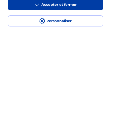
à l’étranger avec La Poste Mobile ?
Accepter et fermer
Est-ce que je peux payer mon
smartphone Samsung en plusieurs
Personnaliser
fois avec La Poste Mobile ?
Est-ce que je peux assurer mon
smartphone Samsung ?
Localiser
Liste
Lozère
LA CANOURGUE
LA CANOURGUE
Acheter un smartphone Samsung
Plan du site