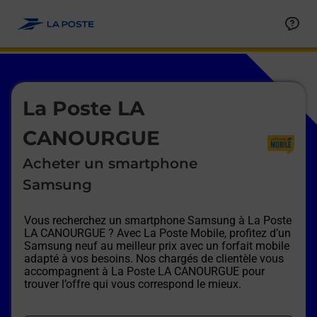
Le lien s'ouvre dans un nouvel onglet
Allez au contenu
Afficher ou masquer la réponse
Afficher ou masquer la réponse
Afficher ou masquer la réponse
Afficher ou masquer la réponse
Afficher ou masquer la réponse
Afficher ou masquer la réponse
Le lien s'ouvre dans un nouvel onglet
La Poste LA
CANOURGUE
Acheter un smartphone
Samsung
Vous recherchez un smartphone Samsung à
La Poste
LA CANOURGUE
? Avec La Poste Mobile, profitez d’un
Samsung neuf au meilleur prix avec un forfait mobile
adapté à vos besoins. Nos chargés de clientèle vous
accompagnent à
La Poste LA CANOURGUE
pour
trouver l’offre qui vous correspond le mieux.