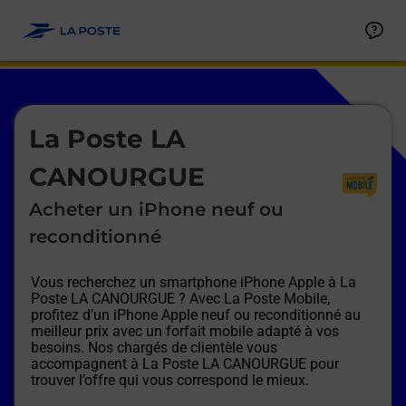
Le lien s'ouvre dans un nouvel onglet
Allez au contenu
Afficher ou masquer la réponse
Afficher ou masquer la réponse
Afficher ou masquer la réponse
Afficher ou masquer la réponse
Afficher ou masquer la réponse
Afficher ou masquer la réponse
Le lien s'ouvre dans un nouvel onglet
La Poste LA
CANOURGUE
Acheter un iPhone neuf ou
reconditionné
Vous recherchez un smartphone iPhone Apple à
La
Poste LA CANOURGUE
? Avec La Poste Mobile,
profitez d’un iPhone Apple neuf ou reconditionné au
meilleur prix avec un forfait mobile adapté à vos
besoins. Nos chargés de clientèle vous
accompagnent à
La Poste LA CANOURGUE
pour
trouver l’offre qui vous correspond le mieux.