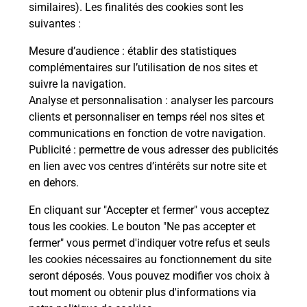
similaires). Les finalités des cookies sont les
suivantes :
Questions fréquemment posées
Mesure d’audience
: établir des statistiques
complémentaires sur l’utilisation de nos sites et
suivre la navigation.
Quel réseau utilise La Poste Mobile ?
Analyse et personnalisation
: analyser les parcours
clients et personnaliser en temps réel nos sites et
communications en fonction de votre navigation.
Est-ce que je peux garder mon
Publicité
: permettre de vous adresser des publicités
numéro de mobile gratuitement ?
en lien avec vos centres d’intérêts sur notre site et
en dehors.
Est-ce que je peux bénéficier de la 5G
avec La Poste Mobile ?
En cliquant sur "Accepter et fermer" vous acceptez
tous les cookies. Le bouton "Ne pas accepter et
fermer" vous permet d'indiquer votre refus et seuls
Est-ce que je peux utiliser mon forfait
à l’étranger avec La Poste Mobile ?
les cookies nécessaires au fonctionnement du site
seront déposés. Vous pouvez modifier vos choix à
tout moment ou obtenir plus d'informations via
Est-ce que je peux payer mon iPhone