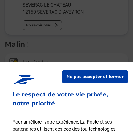
SEVERAC LE CHATEAU
12150
SEVERAC D AVEYRON
En savoir plus
Malin !
La Poste
en ligne
Ne pas accepter et fermer
Ouvert 24h/24
Le respect de votre vie privée,
En savoir plus
notre priorité
Recherchez un autre point de contact
Pour améliorer votre expérience, La Poste et
ses
partenaires
utilisent des cookies (ou technologies