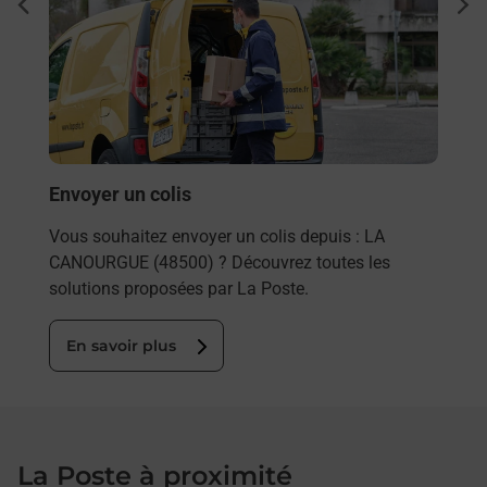
Ach
dent
sui
sée
Vous
de c
télé
de P
En
Envoyer un colis
Vous souhaitez envoyer un colis depuis : LA
CANOURGUE (48500) ? Découvrez toutes les
solutions proposées par La Poste.
En savoir plus
La Poste à proximité