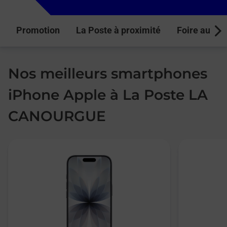
Promotion
La Poste à proximité
Foire aux q
Next
Nos meilleurs smartphones
iPhone Apple à La Poste LA
CANOURGUE