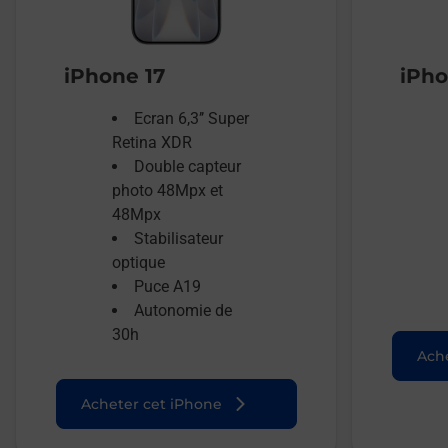
iPhone 17
iPho
Ecran 6,3’’ Super
Retina XDR
Double capteur
photo 48Mpx et
48Mpx
Stabilisateur
optique
Puce A19
Autonomie de
30h
Ache
Acheter cet iPhone