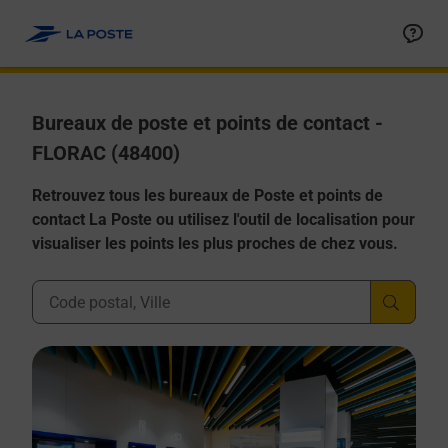
Allez au contenu
Afficher ou masquer la réponse
Afficher ou masquer la réponse
Afficher ou masquer la réponse
Afficher ou masquer la réponse
Afficher ou masquer la réponse
Bureaux de poste et points de contact -
FLORAC (48400)
Retrouvez tous les bureaux de Poste et points de
contact La Poste ou utilisez l'outil de localisation pour
visualiser les points les plus proches de chez vous.
Ville, Département, Code Postal