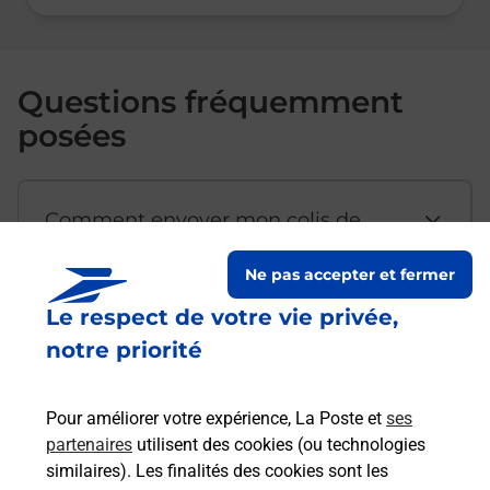
Questions fréquemment
posées
Comment envoyer mon colis de
chez moi ?
Ne pas accepter et fermer
Le respect de votre vie privée,
Est-il possible d’acheter un
notre priorité
emballage directement depuis un
bureau de Poste ?
Pour améliorer votre expérience, La Poste et
ses
partenaires
utilisent des cookies (ou technologies
Comment demander une
similaires). Les finalités des cookies sont les