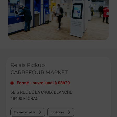
Le lien s'ouvre dans un nouvel onglet
Relais Pickup
CARREFOUR MARKET
Fermé
-
ouvre lundi à
08h30
5BIS RUE DE LA CROIX BLANCHE
48400
FLORAC
En savoir plus
Itinéraire