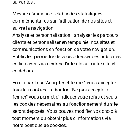
modification de livraison ?
suivantes :
Mesure d’audience
: établir des statistiques
complémentaires sur l’utilisation de nos sites et
Comment La Poste participe-t-elle
suivre la navigation.
à votre sécurité au quotidien ?
Analyse et personnalisation
: analyser les parcours
clients et personnaliser en temps réel nos sites et
communications en fonction de votre navigation.
Puis-je passer mon code de la route
Publicité
: permettre de vous adresser des publicités
avec La Poste et sous quelles
en lien avec vos centres d’intérêts sur notre site et
conditions ?
en dehors.
En cliquant sur "Accepter et fermer" vous acceptez
tous les cookies. Le bouton "Ne pas accepter et
fermer" vous permet d'indiquer votre refus et seuls
Localiser
Liste
Lozère
FLORAC
les cookies nécessaires au fonctionnement du site
seront déposés. Vous pouvez modifier vos choix à
tout moment ou obtenir plus d'informations via
notre politique de cookies
.
Plan du site