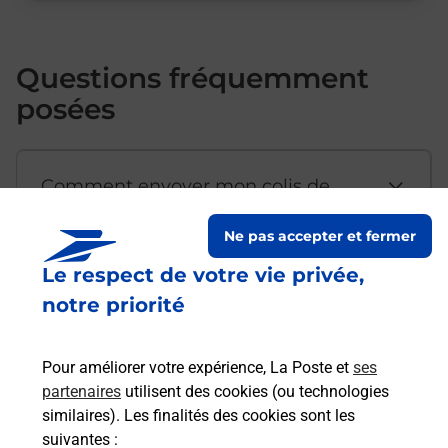
Questions fréquemment
posées
Comment envoyer mon colis de
chez moi ?
Ne pas accepter et fermer
Le respect de votre vie privée,
Est-il possible d’acheter un
notre priorité
emballage directement depuis un
bureau de Poste ?
Pour améliorer votre expérience, La Poste et
ses
partenaires
utilisent des cookies (ou technologies
Comment demander une
similaires). Les finalités des cookies sont les
modification de livraison ?
suivantes :