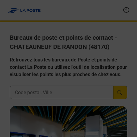
Allez au contenu
Afficher ou masquer la réponse
Afficher ou masquer la réponse
Afficher ou masquer la réponse
Afficher ou masquer la réponse
Afficher ou masquer la réponse
Bureaux de poste et points de contact -
CHATEAUNEUF DE RANDON (48170)
Retrouvez tous les bureaux de Poste et points de
contact La Poste ou utilisez l'outil de localisation pour
visualiser les points les plus proches de chez vous.
Ville, Département, Code Postal