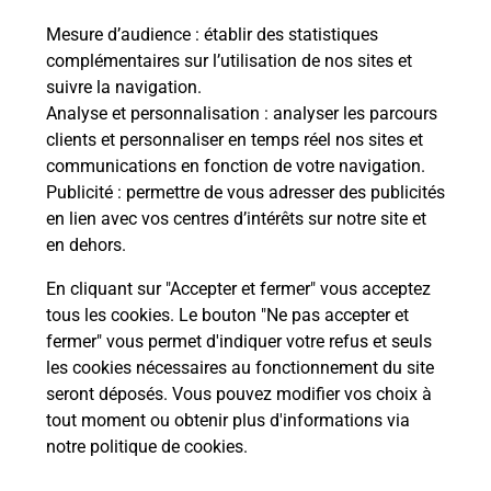
Mesure d’audience
: établir des statistiques
complémentaires sur l’utilisation de nos sites et
Comment La Poste participe-t-elle
suivre la navigation.
à votre sécurité au quotidien ?
Analyse et personnalisation
: analyser les parcours
clients et personnaliser en temps réel nos sites et
communications en fonction de votre navigation.
Puis-je passer mon code de la route
Publicité
: permettre de vous adresser des publicités
avec La Poste et sous quelles
en lien avec vos centres d’intérêts sur notre site et
conditions ?
en dehors.
En cliquant sur "Accepter et fermer" vous acceptez
tous les cookies. Le bouton "Ne pas accepter et
fermer" vous permet d'indiquer votre refus et seuls
Localiser
Liste
Lozère
CHATEAUNEUF DE RANDON
les cookies nécessaires au fonctionnement du site
seront déposés. Vous pouvez modifier vos choix à
tout moment ou obtenir plus d'informations via
notre politique de cookies
.
Plan du site