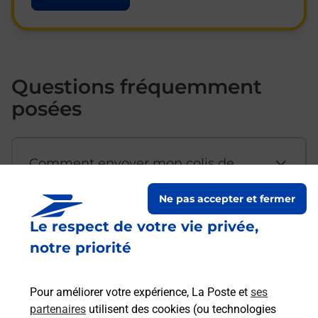
Questions fréquemment
posées
Comment envoyer mon colis de
chez moi ?
Ne pas accepter et fermer
Le respect de votre vie privée,
Est-il possible d’acheter un
notre priorité
emballage directement depuis un
bureau de Poste ?
Pour améliorer votre expérience, La Poste et
ses
partenaires
utilisent des cookies (ou technologies