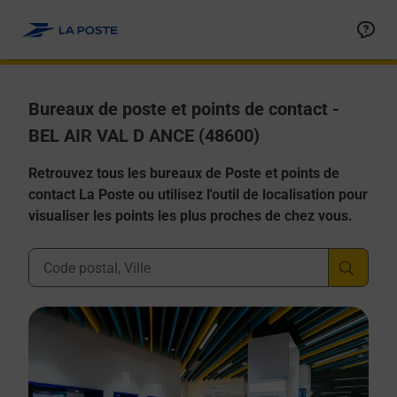
Allez au contenu
Afficher ou masquer la réponse
Afficher ou masquer la réponse
Afficher ou masquer la réponse
Afficher ou masquer la réponse
Afficher ou masquer la réponse
Bureaux de poste et points de contact -
BEL AIR VAL D ANCE (48600)
Retrouvez tous les bureaux de Poste et points de
contact La Poste ou utilisez l'outil de localisation pour
visualiser les points les plus proches de chez vous.
Ville, Département, Code Postal