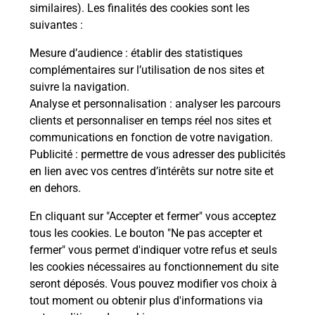
Comment demander une
similaires). Les finalités des cookies sont les
modification de livraison ?
suivantes :
Mesure d’audience
: établir des statistiques
complémentaires sur l’utilisation de nos sites et
Comment La Poste participe-t-elle
suivre la navigation.
à votre sécurité au quotidien ?
Analyse et personnalisation
: analyser les parcours
clients et personnaliser en temps réel nos sites et
communications en fonction de votre navigation.
Puis-je passer mon code de la route
Publicité
: permettre de vous adresser des publicités
avec La Poste et sous quelles
en lien avec vos centres d’intérêts sur notre site et
conditions ?
en dehors.
En cliquant sur "Accepter et fermer" vous acceptez
tous les cookies. Le bouton "Ne pas accepter et
fermer" vous permet d'indiquer votre refus et seuls
Localiser
Liste
Lozère
BEL AIR VAL D ANCE
les cookies nécessaires au fonctionnement du site
seront déposés. Vous pouvez modifier vos choix à
tout moment ou obtenir plus d'informations via