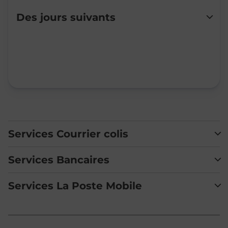
Lundi
Fermé
Des jours suivants
Mardi
Fermé
Mercredi
Fermé
Jeudi
Fermé
Vendredi
Fermé
Samedi
Fermé
Dimanche
Fermé
Services Courrier colis
Services Bancaires
Services La Poste Mobile