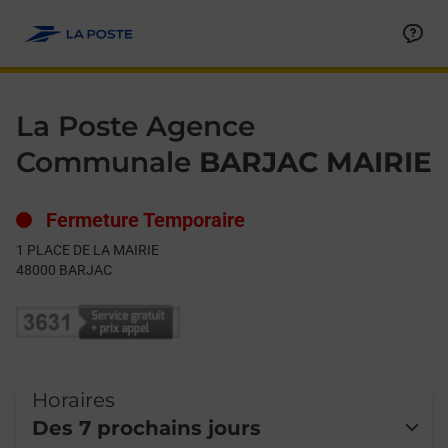
Le lien s'ouvre dans un nouvel onglet
Allez au contenu
Day of the Week
Get directions to La Poste Agence Communale at 1 PLACE DE 
Hours
La Poste Agence
Communale
BARJAC MAIRIE
Fermeture Temporaire
1 PLACE DE LA MAIRIE
48000
BARJAC
Horaires
Des 7 prochains jours