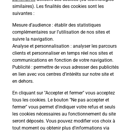
Malin !
similaires). Les finalités des cookies sont les
suivantes :
La Poste
Mesure d’audience
: établir des statistiques
en ligne
complémentaires sur l’utilisation de nos sites et
suivre la navigation.
Ouvert 24h/24
Analyse et personnalisation
: analyser les parcours
clients et personnaliser en temps réel nos sites et
En savoir plus
communications en fonction de votre navigation.
Publicité
: permettre de vous adresser des publicités
en lien avec vos centres d’intérêts sur notre site et
Recherchez un autre point de contact
en dehors.
En cliquant sur "Accepter et fermer" vous acceptez
tous les cookies. Le bouton "Ne pas accepter et
Localiser
Liste
Lozère
BANASSAC CANILHAC
fermer" vous permet d'indiquer votre refus et seuls
CONSIGNE BRICO DECOR CATENA
les cookies nécessaires au fonctionnement du site
seront déposés. Vous pouvez modifier vos choix à
tout moment ou obtenir plus d'informations via