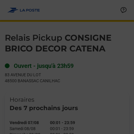
Le lien s'ouvre dans un nouvel onglet
Allez au contenu
Day of the Week
Get directions to Relais Pickup at 83 AVENUE DU LOT BANASS
Hours
Relais Pickup
CONSIGNE
BRICO DECOR CATENA
Ouvert
-
jusqu'à
23h59
83 AVENUE DU LOT
48500
BANASSAC CANILHAC
Horaires
Des 7 prochains jours
Vendredi 07/08
00:01
-
23:59
Samedi 08/08
00:01
-
23:59