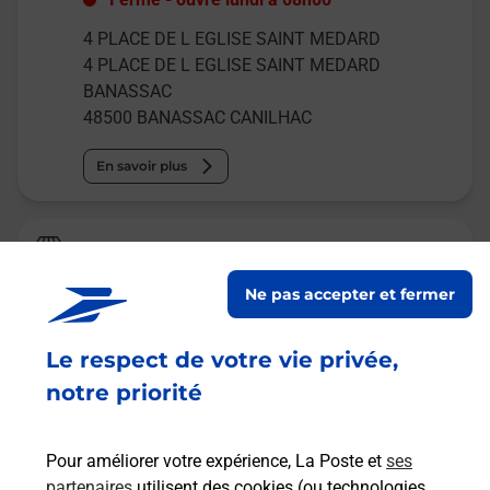
4 PLACE DE L EGLISE SAINT MEDARD
4 PLACE DE L EGLISE SAINT MEDARD
BANASSAC
48500
BANASSAC CANILHAC
En savoir plus
La Poste
LA CANOURGUE
Ne pas accepter et fermer
Fermé
-
ouvre samedi à
09h00
Le respect de votre vie privée,
PLACE DU PRE COMMUN
48500
LA CANOURGUE
notre priorité
En savoir plus
Pour améliorer votre expérience, La Poste et
ses
partenaires
utilisent des cookies (ou technologies