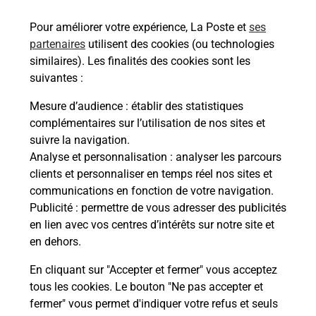
Pour améliorer votre expérience, La Poste et
ses
partenaires
utilisent des cookies (ou technologies
similaires). Les finalités des cookies sont les
suivantes :
Mesure d’audience
: établir des statistiques
Souscrire à la téléassistance
complémentaires sur l’utilisation de nos sites et
suivre la navigation.
Vous cherchez une téléassistance, téléalarme dans
la commune St Cere ?
Analyse et personnalisation
: analyser les parcours
clients et personnaliser en temps réel nos sites et
Découvrez nos offres.
communications en fonction de votre navigation.
Publicité
: permettre de vous adresser des publicités
En savoir plus
en lien avec vos centres d’intérêts sur notre site et
en dehors.
En cliquant sur "Accepter et fermer" vous acceptez
tous les cookies. Le bouton "Ne pas accepter et
Localiser
Liste
Liste - examen code de la route
fermer" vous permet d'indiquer votre refus et seuls
Lot - examen code de la route
St Cere - examen code de la route