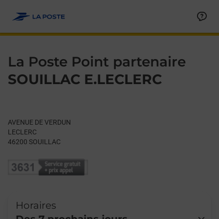
Le lien s'ouvre dans un nouvel onglet
Allez au contenu
Day of the Week
Get directions to La Poste Point partenaire at AVENUE DE VER
Hours
La Poste Point partenaire
SOUILLAC E.LECLERC
AVENUE DE VERDUN
LECLERC
46200
SOUILLAC
Horaires