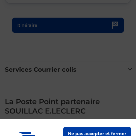
Le lien s'ouvre dans un nouvel onglet
Itinéraire
Services Courrier colis
La Poste Point partenaire
SOUILLAC E.LECLERC
Votre point de contact La Poste Point partenaire SOUILLAC
Ne pas accepter et fermer
E.LECLERC vous accueille à SOUILLAC pour répondre à