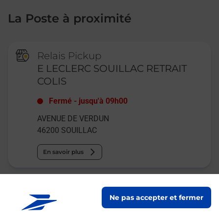
La Poste à proximité
Relais Pickup
E LECLERC SOUILLAC RETRAIT
COLIS
Fermé
-
jusqu'à
09h00
AVENUE DE VERDUN
46200
SOUILLAC
En savoir plus
Relais Pickup
Ne pas accepter et fermer
BIO SWING