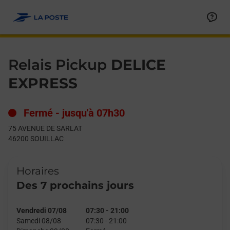
Le lien s'ouvre dans un nouvel onglet
Allez au contenu
Day of the Week
Get directions to Relais Pickup at 75 AVENUE DE SARLAT SOUI
Hours
Relais Pickup
DELICE
EXPRESS
Fermé
-
jusqu'à
07h30
75 AVENUE DE SARLAT
46200
SOUILLAC
Horaires
Des 7 prochains jours
Vendredi 07/08
07:30
-
21:00
Samedi 08/08
07:30
-
21:00