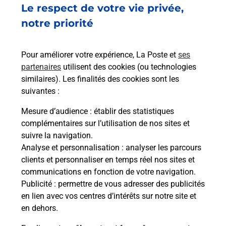
Fermé
-
jusqu'à
08h30
Le respect de votre vie privée,
24 AVENUE LEON GAMBETTA
notre priorité
46200
SOUILLAC
Pour améliorer votre expérience, La Poste et
ses
En savoir plus
partenaires
utilisent des cookies (ou technologies
similaires). Les finalités des cookies sont les
Malin !
suivantes :
Mesure d’audience
: établir des statistiques
La Poste
complémentaires sur l’utilisation de nos sites et
en ligne
suivre la navigation.
Analyse et personnalisation
: analyser les parcours
Ouvert 24h/24
clients et personnaliser en temps réel nos sites et
communications en fonction de votre navigation.
En savoir plus
Publicité
: permettre de vous adresser des publicités
en lien avec vos centres d’intérêts sur notre site et
en dehors.
Recherchez un autre point de contact