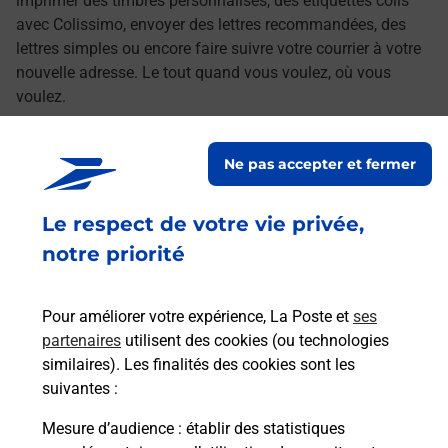
imprimer des timbres personnalisés, des étiquettes colis
avec Colissimo, envoyer des lettres recommandées, des
lettres simples ou encore faire suivre votre courrier à votre
nouvelle adresse. Le tout quand vous voulez, où vous
voulez.
Découvrez toutes les offres et services en ligne de
Ne pas accepter et fermer
La Poste
Le respect de votre vie privée,
notre priorité
Pour améliorer votre expérience, La Poste et
ses
partenaires
utilisent des cookies (ou technologies
similaires). Les finalités des cookies sont les
suivantes :
Mesure d’audience
: établir des statistiques