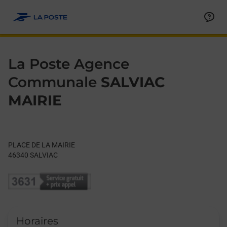
Le lien s'ouvre dans un nouvel onglet
Allez au contenu
Day of the Week
Get directions to La Poste Agence Communale at PLACE DE LA
Hours
La Poste Agence
Communale
SALVIAC
MAIRIE
PLACE DE LA MAIRIE
46340
SALVIAC
Horaires