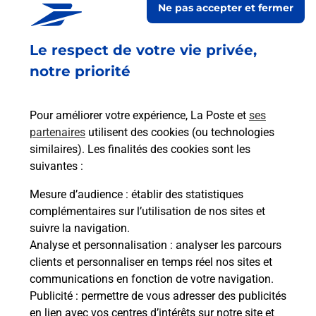
Ne pas accepter et fermer
Ouvert
-
jusqu'à
23h59
Le respect de votre vie privée,
RUE DE LA PLAINE
46220
PRAYSSAC
notre priorité
En savoir plus
Pour améliorer votre expérience, La Poste et
ses
partenaires
utilisent des cookies (ou technologies
Malin !
similaires). Les finalités des cookies sont les
suivantes :
La Poste
Mesure d’audience
: établir des statistiques
en ligne
complémentaires sur l’utilisation de nos sites et
suivre la navigation.
Ouvert 24h/24
Analyse et personnalisation
: analyser les parcours
clients et personnaliser en temps réel nos sites et
En savoir plus
communications en fonction de votre navigation.
Publicité
: permettre de vous adresser des publicités
en lien avec vos centres d’intérêts sur notre site et