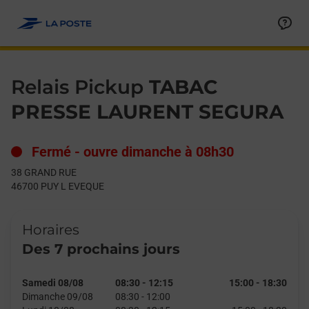
Le lien s'ouvre dans un nouvel onglet
Allez au contenu
Day of the Week
Get directions to Relais Pickup at 38 GRAND RUE PUY L EVEQUE
Hours
Relais Pickup
TABAC
PRESSE LAURENT SEGURA
Fermé
-
ouvre dimanche à
08h30
38 GRAND RUE
46700
PUY L EVEQUE
Horaires
Des 7 prochains jours
Samedi 08/08
08:30
-
12:15
15:00
-
18:30
Dimanche 09/08
08:30
-
12:00