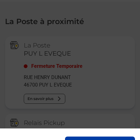
La Poste à proximité
La Poste
PUY L EVEQUE
Fermeture Temporaire
RUE HENRY DUNANT
46700
PUY L EVEQUE
En savoir plus
Relais Pickup
CONSIGNE CARREFOUR
PRAYSSAC