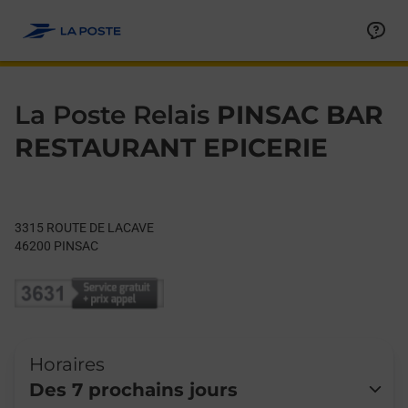
Le lien s'ouvre dans un nouvel onglet
Allez au contenu
Day of the Week
Get directions to La Poste Relais at 3315 ROUTE DE LACAVE P
Hours
La Poste Relais
PINSAC BAR
RESTAURANT EPICERIE
3315 ROUTE DE LACAVE
46200
PINSAC
Horaires
Des 7 prochains jours