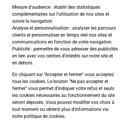
Mesure d’audience
: établir des statistiques
complémentaires sur l’utilisation de nos sites et
Comment La Poste participe-t-elle
suivre la navigation.
à votre sécurité au quotidien ?
Analyse et personnalisation
: analyser les parcours
clients et personnaliser en temps réel nos sites et
communications en fonction de votre navigation.
Puis-je passer mon code de la route
Publicité
: permettre de vous adresser des publicités
avec La Poste et sous quelles
en lien avec vos centres d’intérêts sur notre site et
conditions ?
en dehors.
En cliquant sur "Accepter et fermer" vous acceptez
tous les cookies. Le bouton "Ne pas accepter et
fermer" vous permet d'indiquer votre refus et seuls
Localiser
Liste
Lot
MARTEL
les cookies nécessaires au fonctionnement du site
seront déposés. Vous pouvez modifier vos choix à
tout moment ou obtenir plus d'informations via
notre politique de cookies
.
Plan du site