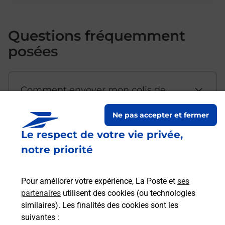
Questions fréquemment
posées
Comment envoyer mon colis de
chez moi ?
Ne pas accepter et fermer
Le respect de votre vie privée,
Est-il possible d’acheter un
notre priorité
emballage directement depuis un
bureau de Poste ?
Pour améliorer votre expérience, La Poste et
ses
partenaires
utilisent des cookies (ou technologies
Comment demander une
similaires). Les finalités des cookies sont les
modification de livraison ?
suivantes :