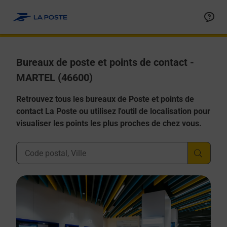
Allez au contenu
Afficher ou masquer la réponse
Afficher ou masquer la réponse
Afficher ou masquer la réponse
Afficher ou masquer la réponse
Afficher ou masquer la réponse
Bureaux de poste et points de contact -
MARTEL (46600)
Retrouvez tous les bureaux de Poste et points de
contact La Poste ou utilisez l'outil de localisation pour
visualiser les points les plus proches de chez vous.
Ville, Département, Code Postal