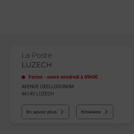
Le lien s'ouvre dans un nouvel onglet
La Poste
LUZECH
Fermé
-
ouvre vendredi à
09h00
AVENUE UXELLODUNUM
46140
LUZECH
En savoir plus
Itinéraire