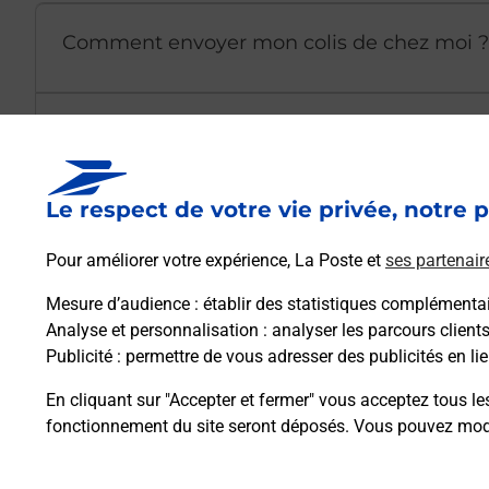
Comment envoyer mon colis de chez moi ?
Est-il possible d’acheter un emballage dir
Le respect de votre vie privée, notre p
Comment demander une modification de li
Pour améliorer votre expérience, La Poste et
ses partenair
Mesure d’audience
: établir des statistiques complémentair
Comment La Poste participe-t-elle à votre 
Analyse et personnalisation
: analyser les parcours client
Publicité
: permettre de vous adresser des publicités en lie
Puis-je passer mon code de la route avec La
En cliquant sur "Accepter et fermer" vous acceptez tous le
fonctionnement du site seront déposés. Vous pouvez modi