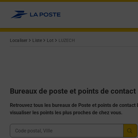
Allez au contenu
Afficher ou masquer la réponse
Afficher ou masquer la réponse
Afficher ou masquer la réponse
Afficher ou masquer la réponse
Afficher ou masquer la réponse
Localiser
Liste
Lot
LUZECH
Bureaux de poste et points de contac
Retrouvez tous les bureaux de Poste et points de contact La
visualiser les points les plus proches de chez vous.
Ville, Département, Code Postal