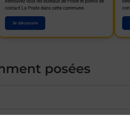
Retrouvez tous les bureaux de Poste et points de
Ret
contact La Poste dans cette commune.
con
Je découvre
mment posées
ectement depuis un bureau de Poste ?