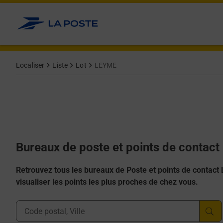
Allez au contenu
Afficher ou masquer la réponse
Afficher ou masquer la réponse
Afficher ou masquer la réponse
Afficher ou masquer la réponse
Afficher ou masquer la réponse
Localiser
Liste
Lot
LEYME
Bureaux de poste et points de contac
Retrouvez tous les bureaux de Poste et points de contact La
visualiser les points les plus proches de chez vous.
Ville, Département, Code Postal