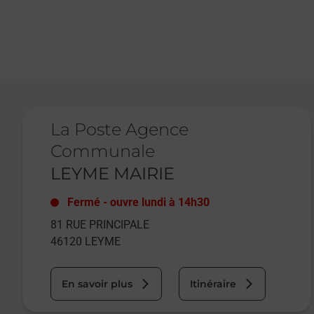
Le lien s'ouvre dans un nouvel onglet
La Poste Agence
Communale
LEYME MAIRIE
Fermé
-
ouvre lundi à
14h30
81 RUE PRINCIPALE
46120
LEYME
En savoir plus
Itinéraire