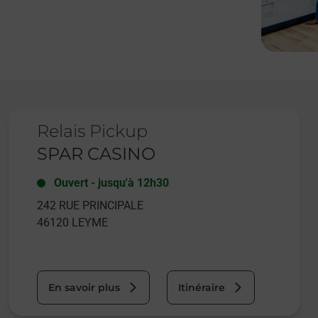
Le lien s'ouvre dans un nouvel onglet
Relais Pickup
SPAR CASINO
Ouvert
-
jusqu'à
12h30
242 RUE PRINCIPALE
46120
LEYME
En savoir plus
Itinéraire