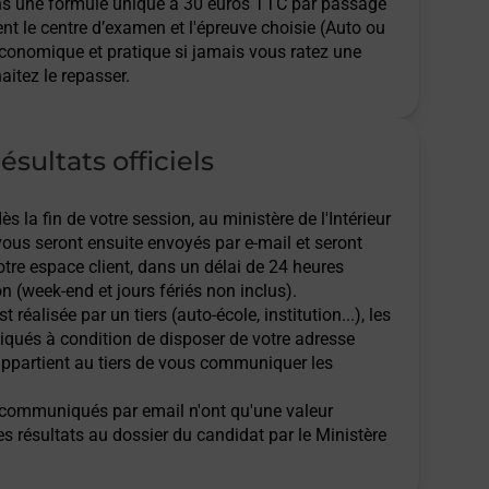
ns une formule unique à 30 euros TTC par passage
ent le centre d’examen et l'épreuve choisie (Auto ou
économique et pratique si jamais vous ratez une
aitez le repasser.
ésultats officiels
 la fin de votre session, au ministère de l'Intérieur
 vous seront ensuite envoyés par e-mail et seront
tre espace client, dans un délai de 24 heures
n (week-end et jours fériés non inclus).
t réalisée par un tiers (auto-école, institution...), les
qués à condition de disposer de votre adresse
l appartient au tiers de vous communiquer les
ts communiqués par email n'ont qu'une valeur
des résultats au dossier du candidat par le Ministère