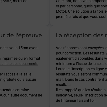
 6482, merci de
Côté tarif, nous vous proposo
et par personne, quels que soi
Moto). Une solution à la fois 
première fois et que vous souh
ur de l'épreuve
La réception des r
 rendez-vous 15mn avant
Vos réponses sont envoyées, dès
pour correction. Les résultats
n imprimée ou en format
également disponibles dans vo
La liste des documents
minimum à l'issue de la sessio
Lorsque l'inscription en ligne es
r l'accès à la salle
résultats vous seront communi
on gratuite ou à aucun
mail. Dans le cas contraire, i
résultats.
 attendus entraîne
Il est rappelé que les résulta
. Aucun autre document ne
indicative, seule l'inscription 
de l'Intérieur faisant foi.