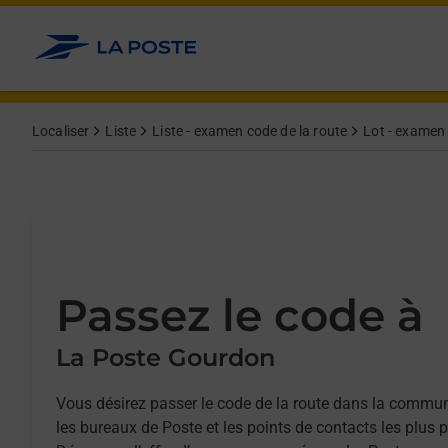
Allez au contenu
Afficher ou masquer la réponse
Afficher ou masquer la réponse
Afficher ou masquer la réponse
Afficher ou masquer la réponse
Localiser
Liste
Liste - examen code de la route
Lot - examen 
Passez le code à
La Poste Gourdon
Vous désirez passer le code de la route dans la commu
les bureaux de Poste et les points de contacts les plus 