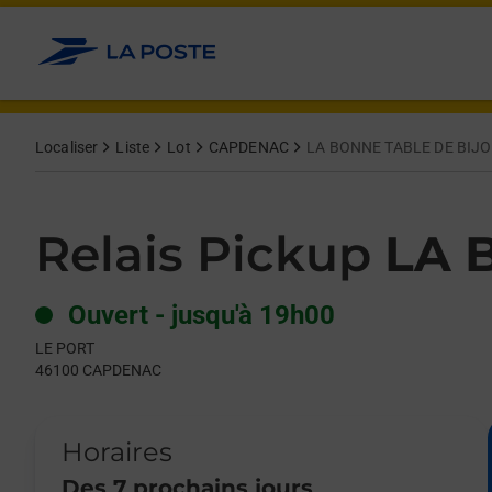
Le lien s'ouvre dans un nouvel onglet
Allez au contenu
Day of the Week
Get directions to Relais Pickup at LE PORT CAPDENAC,
Hours
Localiser
Liste
Lot
CAPDENAC
LA BONNE TABLE DE BIJ
Relais Pickup
LA 
Ouvert
-
jusqu'à
19h00
LE PORT
46100
CAPDENAC
Horaires
Des 7 prochains jours