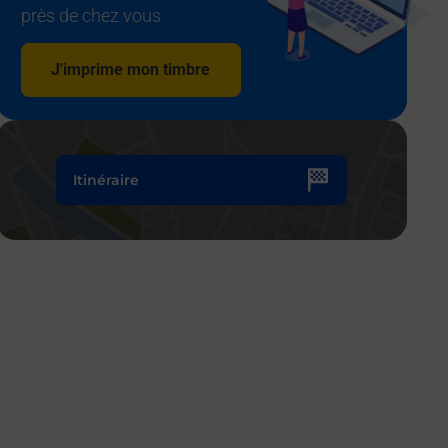
près de chez vous
J'imprime mon timbre
Itinéraire