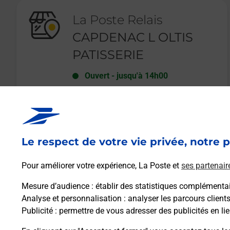
La Poste Relais
CAPDENAC L OLTIS
PATISSERIE
Ouvert
-
jusqu'à
14h00
RUE DE LA COMMANDERIE
L OLTIS
46100
CAPDENAC
Le respect de votre vie privée, notre p
En savoir plus
Pour améliorer votre expérience, La Poste et
ses partenair
Mesure d’audience
: établir des statistiques complémentair
Analyse et personnalisation
: analyser les parcours client
Publicité
: permettre de vous adresser des publicités en lie