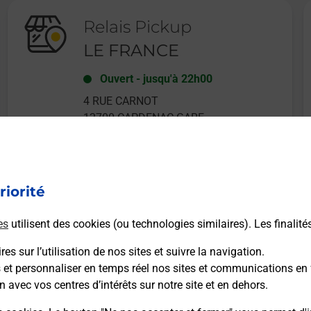
Relais Pickup
LE FRANCE
Ouvert
-
jusqu'à
22h00
4 RUE CARNOT
12700
CAPDENAC GARE
riorité
En savoir plus
es
utilisent des cookies (ou technologies similaires). Les finalité
es sur l’utilisation de nos sites et suivre la navigation.
s et personnaliser en temps réel nos sites et communications en 
n avec vos centres d’intérêts sur notre site et en dehors.
Recherchez un autre point de contact