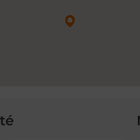
Pin de la carte
té