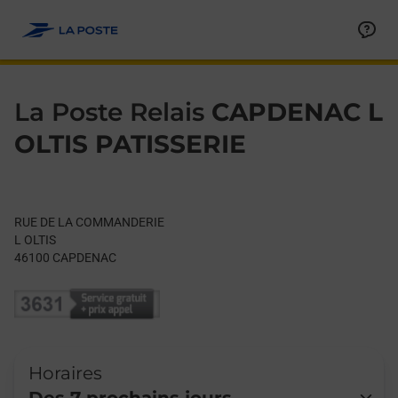
Le lien s'ouvre dans un nouvel onglet
Allez au contenu
Day of the Week
Get directions to La Poste Relais at RUE DE LA COMMANDERI
Hours
La Poste Relais
CAPDENAC L
OLTIS PATISSERIE
RUE DE LA COMMANDERIE
L OLTIS
46100
CAPDENAC
Horaires