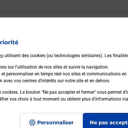
ectement depuis un bureau de Poste ?
riorité
vraison ?
es
utilisent des cookies (ou technologies similaires). Les finalité
es sur l’utilisation de nos sites et suivre la navigation.
sécurité au quotidien ?
s et personnaliser en temps réel nos sites et communications en 
n avec vos centres d’intérêts sur notre site et en dehors.
 Poste et sous quelles conditions ?
s cookies. Le bouton "Ne pas accepter et fermer" vous permet d'i
fier vos choix à tout moment ou obtenir plus d'informations vi
Personnaliser
Ne pas accept