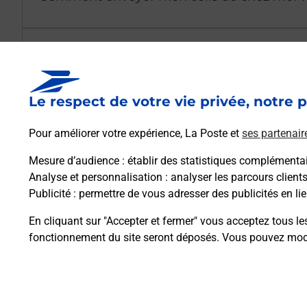
Est-il possible d’acheter un emballage dir
Le respect de votre vie privée, notre p
Comment demander une modification de li
Pour améliorer votre expérience, La Poste et
ses partenair
Mesure d’audience
: établir des statistiques complémentair
Comment La Poste participe-t-elle à votre 
Analyse et personnalisation
: analyser les parcours client
Publicité
: permettre de vous adresser des publicités en lie
Puis-je passer mon code de la route avec La
En cliquant sur "Accepter et fermer" vous acceptez tous le
fonctionnement du site seront déposés. Vous pouvez modi