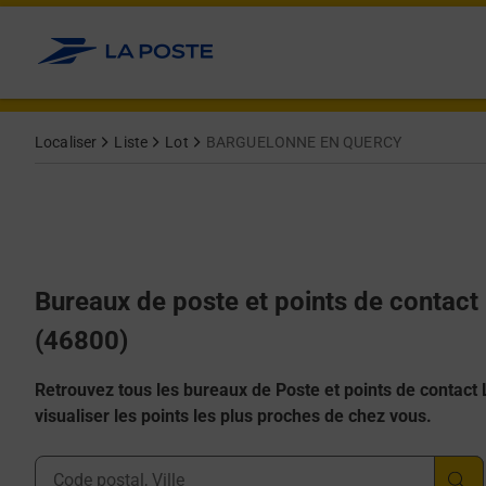
Allez au contenu
Afficher ou masquer la réponse
Afficher ou masquer la réponse
Afficher ou masquer la réponse
Afficher ou masquer la réponse
Afficher ou masquer la réponse
Localiser
Liste
Lot
BARGUELONNE EN QUERCY
Bureaux de poste et points de cont
(46800)
Retrouvez tous les bureaux de Poste et points de contact La
visualiser les points les plus proches de chez vous.
Ville, Département, Code Postal