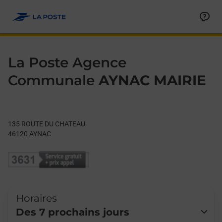
Le lien s'ouvre dans un nouvel onglet
Allez au contenu
Day of the Week
Get directions to La Poste Agence Communale at 135 ROUTE
Hours
La Poste Agence
Communale
AYNAC MAIRIE
135 ROUTE DU CHATEAU
46120
AYNAC
Horaires
Des 7 prochains jours