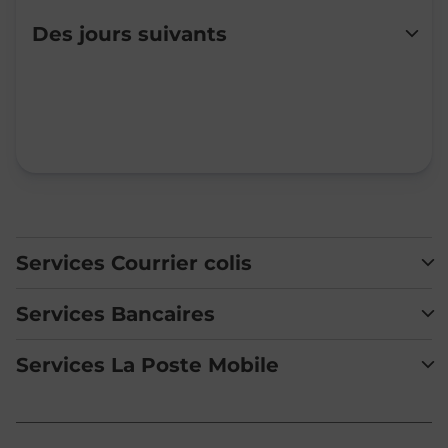
Lundi
09:00
-
11:30
Des jours suivants
Mardi
09:00
-
11:30
Mercredi
Fermé
Jeudi
09:00
-
11:30
Vendredi
09:00
-
11:30
Samedi
Fermé
Dimanche
Fermé
Services Courrier colis
Services Bancaires
Services La Poste Mobile