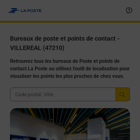
Allez au contenu
Afficher ou masquer la réponse
Afficher ou masquer la réponse
Afficher ou masquer la réponse
Afficher ou masquer la réponse
Afficher ou masquer la réponse
Bureaux de poste et points de contact -
VILLEREAL (47210)
Retrouvez tous les bureaux de Poste et points de
contact La Poste ou utilisez l'outil de localisation pour
visualiser les points les plus proches de chez vous.
Ville, Département, Code Postal