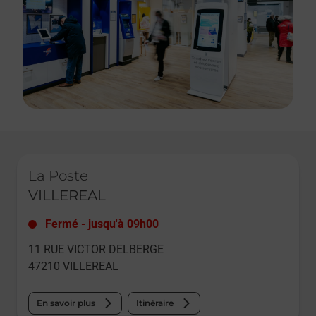
Le lien s'ouvre dans un nouvel onglet
La Poste
VILLEREAL
Fermé
-
jusqu'à
09h00
11 RUE VICTOR DELBERGE
47210
VILLEREAL
En savoir plus
Itinéraire