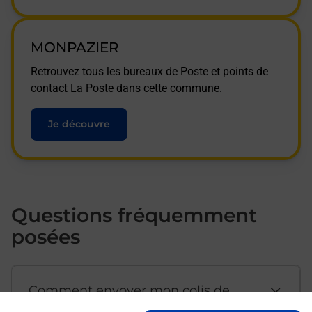
MONPAZIER
Retrouvez tous les bureaux de Poste et points de
contact La Poste dans cette commune.
Je découvre
Questions fréquemment
posées
Comment envoyer mon colis de
chez moi ?