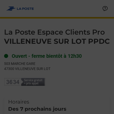
Le lien s'ouvre dans un nouvel onglet
Allez au contenu
Day of the Week
Get directions to La Poste Espace Clients Pro at 503 MARCHE
Hours
La Poste Espace Clients Pro
VILLENEUVE SUR LOT PPDC
Ouvert
-
ferme bientôt à
12h30
503 MARCHE GARE
47300
VILLENEUVE SUR LOT
Horaires
Des 7 prochains jours