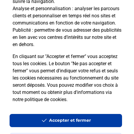
suivre la navigation.
Ouvert 24h/24
Analyse et personnalisation
: analyser les parcours
clients et personnaliser en temps réel nos sites et
En savoir plus
communications en fonction de votre navigation.
Publicité
: permettre de vous adresser des publicités
en lien avec vos centres d’intérêts sur notre site et
Recherchez un autre point de contact
en dehors.
En cliquant sur "Accepter et fermer" vous acceptez
tous les cookies. Le bouton "Ne pas accepter et
Localiser
Liste
Lot-et-Garonne
VILLENEUVE SUR LOT
fermer" vous permet d'indiquer votre refus et seuls
VILLENEUVE SUR LOT PPDC
les cookies nécessaires au fonctionnement du site
seront déposés. Vous pouvez modifier vos choix à
tout moment ou obtenir plus d'informations via
notre politique de cookies
.
Plan du site
Accessibilité : partiellement conforme
Accepter et fermer
Conditions contractuelles