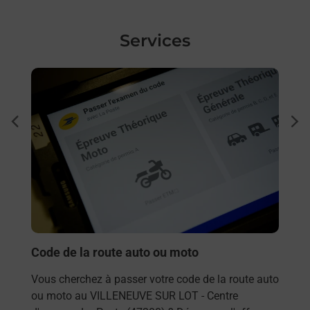
Services
En savoir plus
En sa
Per
à
Vous
dent
sui
Ville
prop
En
Je
Code de la route auto ou moto
Vous cherchez à passer votre code de la route auto
ou moto au VILLENEUVE SUR LOT - Centre