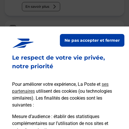
En savoir plus
La Poste
VILLENEUVE SUR LOT
Ne pas accepter et fermer
Ouvert
-
ferme bientôt à
12h30
Le respect de votre vie privée,
1 RUE DU COLLEGE
47300
VILLENEUVE SUR LOT
notre priorité
En savoir plus
Pour améliorer votre expérience, La Poste et
ses
partenaires
utilisent des cookies (ou technologies
Malin !
similaires). Les finalités des cookies sont les
suivantes :
La Poste
Mesure d’audience
: établir des statistiques
en ligne
complémentaires sur l’utilisation de nos sites et