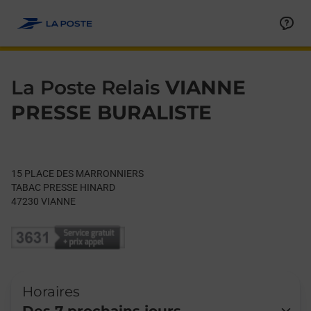
Le lien s'ouvre dans un nouvel onglet
Allez au contenu
Day of the Week
Get directions to La Poste Relais at 15 PLACE DES MARRONNI
Hours
La Poste Relais
VIANNE
PRESSE BURALISTE
15 PLACE DES MARRONNIERS
TABAC PRESSE HINARD
47230
VIANNE
Horaires