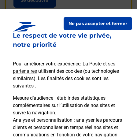
Je découvre
Ne pas accepter et fermer
Le respect de votre vie privée,
Questions fréquemment
notre priorité
posées
Pour améliorer votre expérience, La Poste et
ses
partenaires
utilisent des cookies (ou technologies
La téléassistance classique avec
similaires). Les finalités des cookies sont les
médaillon d’alarme qu’est ce que
suivantes :
c’est ?
Mesure d’audience
: établir des statistiques
complémentaires sur l’utilisation de nos sites et
Comment fonctionne la
suivre la navigation.
téléassistance classique ?
Analyse et personnalisation
: analyser les parcours
clients et personnaliser en temps réel nos sites et
communications en fonction de votre navigation.