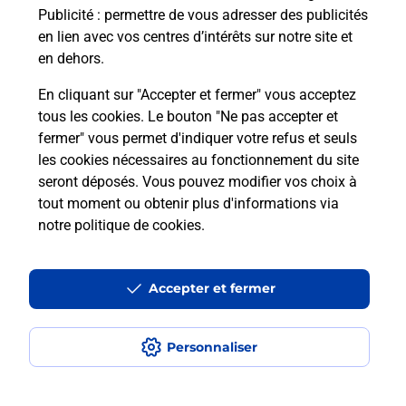
Publicité
: permettre de vous adresser des publicités
Comment est installée la
en lien avec vos centres d’intérêts sur notre site et
téléassistance classique ?
en dehors.
En cliquant sur "Accepter et fermer" vous acceptez
tous les cookies. Le bouton "Ne pas accepter et
Localiser
Liste
Liste - téléassistance
fermer" vous permet d'indiquer votre refus et seuls
Lot-et-Garonne - téléassistance
Tombeboeuf - téléassistance
les cookies nécessaires au fonctionnement du site
seront déposés. Vous pouvez modifier vos choix à
tout moment ou obtenir plus d'informations via
notre politique de cookies
.
Plan du site
Accessibilité : partiellement conforme
Accepter et fermer
Conditions contractuelles
Personnaliser
Mentions légales