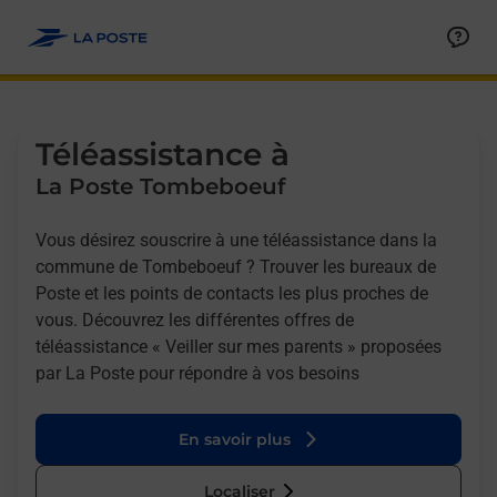
Allez au contenu
Afficher ou masquer la réponse
Afficher ou masquer la réponse
Afficher ou masquer la réponse
Téléassistance à
La Poste Tombeboeuf
Vous désirez souscrire à une téléassistance dans la
commune de Tombeboeuf ? Trouver les bureaux de
Poste et les points de contacts les plus proches de
vous. Découvrez les différentes offres de
téléassistance « Veiller sur mes parents » proposées
par La Poste pour répondre à vos besoins
En savoir plus
Localiser