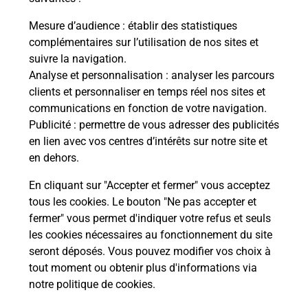
La Poste
Mesure d’audience
: établir des statistiques
en ligne
complémentaires sur l’utilisation de nos sites et
suivre la navigation.
Ouvert 24h/24
Analyse et personnalisation
: analyser les parcours
clients et personnaliser en temps réel nos sites et
En savoir plus
communications en fonction de votre navigation.
Publicité
: permettre de vous adresser des publicités
en lien avec vos centres d’intérêts sur notre site et
Recherchez un autre point de contact
en dehors.
En cliquant sur "Accepter et fermer" vous acceptez
tous les cookies. Le bouton "Ne pas accepter et
Localiser
Liste
Lot-et-Garonne
STE LIVRADE SUR LOT
fermer" vous permet d'indiquer votre refus et seuls
CONSIGNE AD WASH LIVRADE SUR LOT
les cookies nécessaires au fonctionnement du site
seront déposés. Vous pouvez modifier vos choix à
tout moment ou obtenir plus d'informations via
notre politique de cookies
.
Plan du site