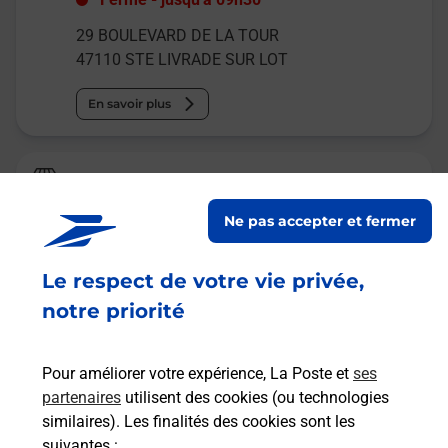
29 BOULEVARD DE LA TOUR
47110
STE LIVRADE SUR LOT
En savoir plus
La Poste
SAINTE LIVRADE SUR LOT
Ne pas accepter et fermer
Fermé
-
ouvre mardi à
09h00
Le respect de votre vie privée,
RUE DU TERRON
47110
STE LIVRADE SUR LOT
notre priorité
En savoir plus
Pour améliorer votre expérience, La Poste et
ses
partenaires
utilisent des cookies (ou technologies
Malin !
similaires). Les finalités des cookies sont les
suivantes :