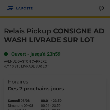
Le lien s'ouvre dans un nouvel onglet
Allez au contenu
Day of the Week
Get directions to Relais Pickup at AVENUE GASTON CARRERE 
Hours
Relais Pickup
CONSIGNE AD
WASH LIVRADE SUR LOT
Ouvert
-
jusqu'à
23h59
AVENUE GASTON CARRERE
47110
STE LIVRADE SUR LOT
Horaires
Des 7 prochains jours
Samedi 08/08
00:01
-
23:59
Dimanche 09/08
00:01
-
23:59