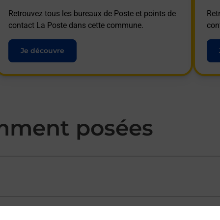
Retrouvez tous les bureaux de Poste et points de
Ret
contact La Poste dans cette commune.
con
Je découvre
mment posées
ectement depuis un bureau de Poste ?