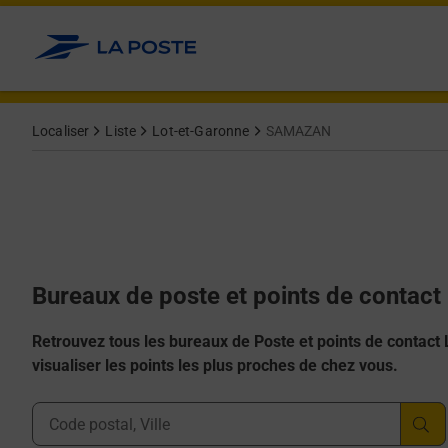
Allez au contenu
Afficher ou masquer la réponse
Afficher ou masquer la réponse
Afficher ou masquer la réponse
Afficher ou masquer la réponse
Afficher ou masquer la réponse
Localiser
Liste
Lot-et-Garonne
SAMAZAN
Bureaux de poste et points de conta
Retrouvez tous les bureaux de Poste et points de contact La
visualiser les points les plus proches de chez vous.
Ville, Département, Code Postal