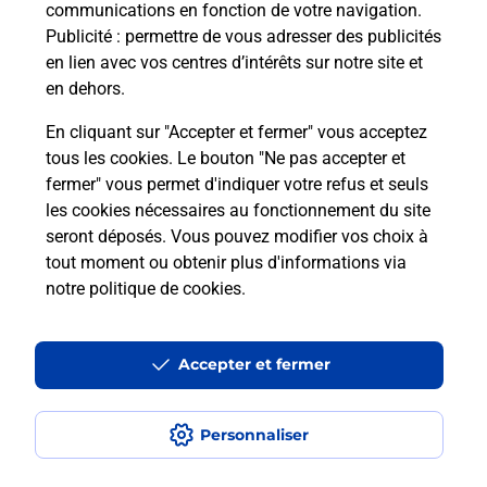
communications en fonction de votre navigation.
Puis-je passer mon code de la route
Publicité
: permettre de vous adresser des publicités
avec La Poste et sous quelles
en lien avec vos centres d’intérêts sur notre site et
conditions ?
en dehors.
En cliquant sur "Accepter et fermer" vous acceptez
tous les cookies. Le bouton "Ne pas accepter et
fermer" vous permet d'indiquer votre refus et seuls
Localiser
Liste
Lot-et-Garonne
ROQUEFORT
les cookies nécessaires au fonctionnement du site
seront déposés. Vous pouvez modifier vos choix à
tout moment ou obtenir plus d'informations via
notre politique de cookies
.
Plan du site
Accessibilité : partiellement conforme
Accepter et fermer
Conditions contractuelles
Personnaliser
Mentions légales