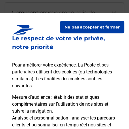
Comment envoyer mon colis de
chez moi ?
Ne pas accepter et fermer
Le respect de votre vie privée,
Est-il possible d’acheter un
notre priorité
emballage directement depuis un
bureau de Poste ?
Pour améliorer votre expérience, La Poste et
ses
partenaires
utilisent des cookies (ou technologies
Comment demander une
similaires). Les finalités des cookies sont les
modification de livraison ?
suivantes :
Mesure d’audience
: établir des statistiques
complémentaires sur l’utilisation de nos sites et
Comment La Poste participe-t-elle
suivre la navigation.
à votre sécurité au quotidien ?
Analyse et personnalisation
: analyser les parcours
clients et personnaliser en temps réel nos sites et