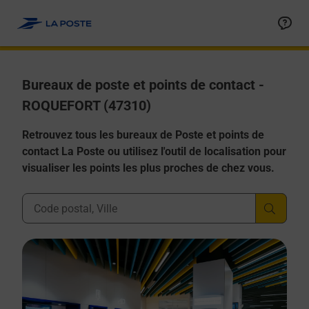
Allez au contenu
Afficher ou masquer la réponse
Afficher ou masquer la réponse
Afficher ou masquer la réponse
Afficher ou masquer la réponse
Afficher ou masquer la réponse
Bureaux de poste et points de contact -
ROQUEFORT (47310)
Retrouvez tous les bureaux de Poste et points de
contact La Poste ou utilisez l'outil de localisation pour
visualiser les points les plus proches de chez vous.
Ville, Département, Code Postal