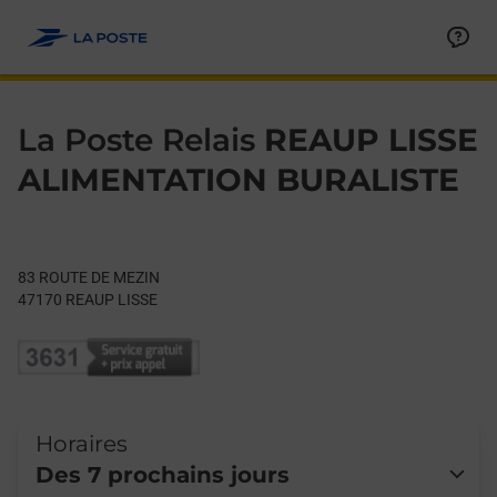
Le lien s'ouvre dans un nouvel onglet
Allez au contenu
Day of the Week
Get directions to La Poste Relais at 83 ROUTE DE MEZIN REAUP
Hours
La Poste Relais
REAUP LISSE
ALIMENTATION BURALISTE
83 ROUTE DE MEZIN
47170
REAUP LISSE
Horaires
Des 7 prochains jours