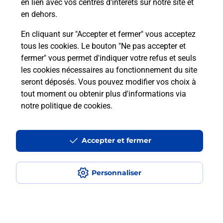
en lien avec vos centres d’intérêts sur notre site et
en dehors.
En cliquant sur "Accepter et fermer" vous acceptez
tous les cookies. Le bouton "Ne pas accepter et
Localiser
Liste
Lot-et-Garonne
REAUP LISSE
fermer" vous permet d'indiquer votre refus et seuls
REAUP LISSE ALIMENTATION BURALISTE
les cookies nécessaires au fonctionnement du site
seront déposés. Vous pouvez modifier vos choix à
tout moment ou obtenir plus d'informations via
notre politique de cookies
.
Plan du site
Accessibilité : partiellement conforme
Accepter et fermer
Conditions contractuelles
Personnaliser
Mentions légales
Données personnelles et cookies