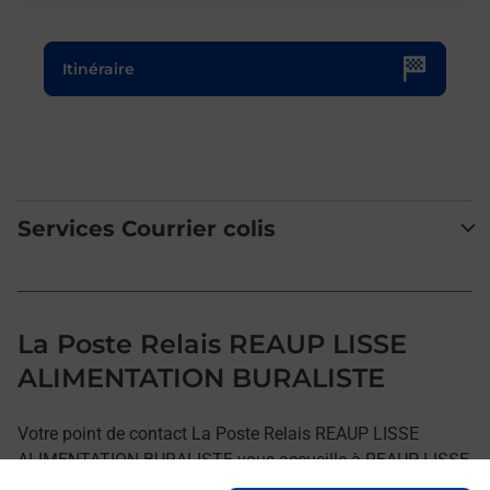
Le lien s'ouvre dans un nouvel onglet
Itinéraire
Services Courrier colis
La Poste Relais REAUP LISSE
ALIMENTATION BURALISTE
Votre point de contact La Poste Relais REAUP LISSE
ALIMENTATION BURALISTE vous accueille à REAUP LISSE
pour répondre à vos besoins d'affranchissement Courrier-