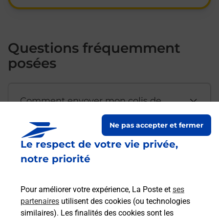
Questions fréquemment
posées
Comment envoyer mon colis de
chez moi ?
Ne pas accepter et fermer
Le respect de votre vie privée,
Est-il possible d’acheter un
notre priorité
emballage directement depuis un
bureau de Poste ?
Pour améliorer votre expérience, La Poste et
ses
partenaires
utilisent des cookies (ou technologies
Comment demander une
similaires). Les finalités des cookies sont les