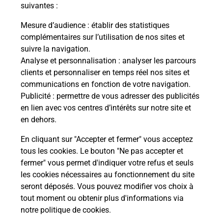
modification de livraison ?
suivantes :
Mesure d’audience
: établir des statistiques
complémentaires sur l’utilisation de nos sites et
Comment La Poste participe-t-elle
suivre la navigation.
à votre sécurité au quotidien ?
Analyse et personnalisation
: analyser les parcours
clients et personnaliser en temps réel nos sites et
communications en fonction de votre navigation.
Puis-je passer mon code de la route
Publicité
: permettre de vous adresser des publicités
avec La Poste et sous quelles
en lien avec vos centres d’intérêts sur notre site et
conditions ?
en dehors.
En cliquant sur "Accepter et fermer" vous acceptez
tous les cookies. Le bouton "Ne pas accepter et
fermer" vous permet d'indiquer votre refus et seuls
Localiser
Liste
Lot-et-Garonne
PUYMICLAN
les cookies nécessaires au fonctionnement du site
seront déposés. Vous pouvez modifier vos choix à
tout moment ou obtenir plus d'informations via
notre politique de cookies
.