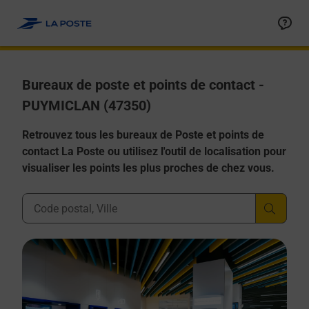
Allez au contenu
Afficher ou masquer la réponse
Afficher ou masquer la réponse
Afficher ou masquer la réponse
Afficher ou masquer la réponse
Afficher ou masquer la réponse
Bureaux de poste et points de contact -
PUYMICLAN (47350)
Retrouvez tous les bureaux de Poste et points de
contact La Poste ou utilisez l'outil de localisation pour
visualiser les points les plus proches de chez vous.
Ville, Département, Code Postal