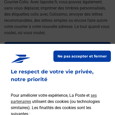
Courrier-Colis. Avec laposte.fr, vous pouvez également,
sans vous déplacer, imprimer des timbres personnalisés,
des étiquettes colis avec Colissimo, envoyer des lettres
recommandées, des lettres simples ou encore faire suivre
votre courrier à votre nouvelle adresse. Le tout quand vous
voulez, où vous voulez.
Découvrez toutes les offres et services en ligne de
La Poste
Ne pas accepter et fermer
Le respect de votre vie privée,
notre priorité
Pour améliorer votre expérience, La Poste et
ses
partenaires
utilisent des cookies (ou technologies
similaires). Les finalités des cookies sont les
suivantes :