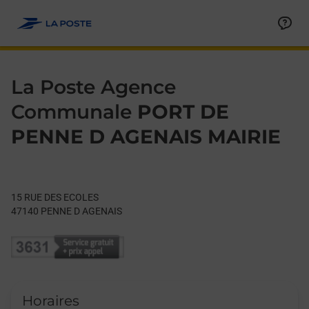
Le lien s'ouvre dans un nouvel onglet
Allez au contenu
Day of the Week
Get directions to La Poste Agence Communale at 15 RUE DES
Hours
La Poste Agence
Communale
PORT DE
PENNE D AGENAIS MAIRIE
15 RUE DES ECOLES
47140
PENNE D AGENAIS
Horaires