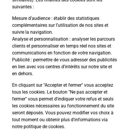
suivantes :
La Poste
Mesure d’audience
: établir des statistiques
en ligne
complémentaires sur l’utilisation de nos sites et
suivre la navigation.
Ouvert 24h/24
Analyse et personnalisation
: analyser les parcours
clients et personnaliser en temps réel nos sites et
En savoir plus
communications en fonction de votre navigation.
Publicité
: permettre de vous adresser des publicités
en lien avec vos centres d’intérêts sur notre site et
Recherchez un autre point de contact
en dehors.
En cliquant sur "Accepter et fermer" vous acceptez
tous les cookies. Le bouton "Ne pas accepter et
Localiser
Liste
Lot-et-Garonne
NERAC
fermer" vous permet d'indiquer votre refus et seuls
CONSIGNE STATION LAVAGE WASH 121
les cookies nécessaires au fonctionnement du site
seront déposés. Vous pouvez modifier vos choix à
tout moment ou obtenir plus d'informations via
notre politique de cookies
.