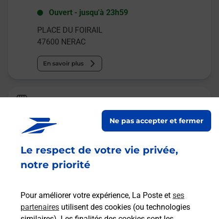
Ouvert
-
jusqu'à
23h59
PLACE DU FOIRAIL
47600
NERAC
En savoir plus
Relais Pickup
MAG PRESSE
Ne pas accepter et fermer
Fermé
-
jusqu'à
07h30
Le respect de votre vie privée,
67 ALLEES D ALBRET
47600
NERAC
notre priorité
En savoir plus
Pour améliorer votre expérience, La Poste et
ses
partenaires
utilisent des cookies (ou technologies
Malin !
similaires). Les finalités des cookies sont les