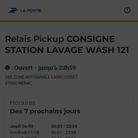
Le lien s'ouvre dans un nouvel onglet
Allez au contenu
Day of the Week
Get directions to Relais Pickup at 268 ZONE ARTISANALE LA
Hours
Relais Pickup
CONSIGNE
STATION LAVAGE WASH 121
Ouvert
-
jusqu'à
23h59
268 ZONE ARTISANALE LARROUSSET
47600
NERAC
Horaires
Des 7 prochains jours
Jeudi 06/08
00:01
-
23:59
Vendredi 07/08
00:01
-
23:59