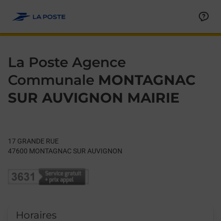
Le lien s'ouvre dans un nouvel onglet
Allez au contenu
Day of the Week
Get directions to La Poste Agence Communale at 17 GRAN
Hours
La Poste Agence
Communale
MONTAGNAC
SUR AUVIGNON MAIRIE
17 GRANDE RUE
47600
MONTAGNAC SUR AUVIGNON
Horaires