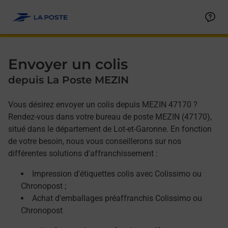
Allez au contenu
Afficher ou masquer la réponse
Afficher ou masquer la réponse
Afficher ou masquer la réponse
Envoyer un colis
depuis La Poste MEZIN
Vous désirez envoyer un colis depuis MEZIN 47170 ?
Rendez-vous dans votre bureau de poste MEZIN (47170),
situé dans le département de Lot-et-Garonne. En fonction
de votre besoin, nous vous conseillerons sur nos
différentes solutions d'affranchissement :
Impression d'étiquettes colis avec Colissimo ou
Chronopost ;
Achat d'emballages préaffranchis Colissimo ou
Chronopost