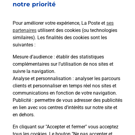
notre priorité
rieur
de c
ez
télé
ste à
de P
Pour améliorer votre expérience, La Poste et
ses
partenaires
utilisent des cookies (ou technologies
En
similaires). Les finalités des cookies sont les
suivantes :
Acheter un iPhone neuf ou reconditionné
Mesure d’audience
: établir des statistiques
Vous recherchez un smartphone pas cher proche
complémentaires sur l’utilisation de nos sites et
de chez vous ? Découvrez notre offre de
suivre la navigation.
téléphones iPhone Apple dans vos bureaux de
Analyse et personnalisation
: analyser les parcours
Poste à MEZIN (47170) !
clients et personnaliser en temps réel nos sites et
communications en fonction de votre navigation.
En savoir plus
Publicité
: permettre de vous adresser des publicités
en lien avec vos centres d’intérêts sur notre site et
en dehors.
En cliquant sur "Accepter et fermer" vous acceptez
Questions fréquemment posées
tous les cookies. Le bouton "Ne pas accepter et