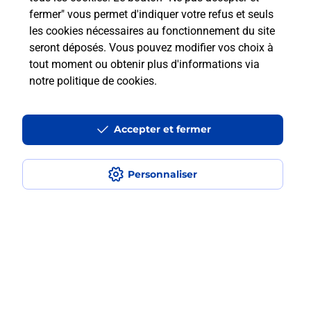
fermer" vous permet d'indiquer votre refus et seuls
les cookies nécessaires au fonctionnement du site
Comment retourner un colis acheté
seront déposés. Vous pouvez modifier vos choix à
en ligne depuis votre boîte aux lettres
tout moment ou obtenir plus d'informations via
?
notre politique de cookies
.
Comment envoyer un colis ou faire un
retour chez un e-commerçant sans se
Accepter et fermer
déplacer ?
Personnaliser
Envoyer un petit colis au meilleur
prix ?
Localiser
Liste
Lot-et-Garonne
MEZIN
MEZIN
Envoi de colis