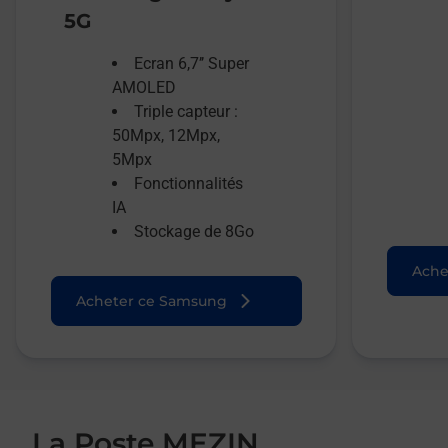
5G
Ecran 6,7’’ Super
AMOLED
Triple capteur :
50Mpx, 12Mpx,
5Mpx
Fonctionnalités
IA
Stockage de 8Go
Ache
Acheter ce Samsung
La Poste MEZIN