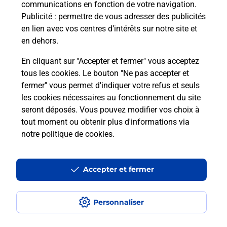
communications en fonction de votre navigation.
Questions fréquemment posées
Publicité
: permettre de vous adresser des publicités
en lien avec vos centres d’intérêts sur notre site et
en dehors.
Quel réseau utilise La Poste Mobile ?
En cliquant sur "Accepter et fermer" vous acceptez
tous les cookies. Le bouton "Ne pas accepter et
Est-ce que je peux garder mon
fermer" vous permet d'indiquer votre refus et seuls
numéro de mobile gratuitement ?
les cookies nécessaires au fonctionnement du site
seront déposés. Vous pouvez modifier vos choix à
tout moment ou obtenir plus d'informations via
Est-ce que je peux bénéficier de la 5G
avec La Poste Mobile ?
notre politique de cookies
.
Est-ce que je peux utiliser mon forfait
Accepter et fermer
à l’étranger avec La Poste Mobile ?
Est-ce que je peux payer mon
Personnaliser
smartphone Samsung en plusieurs
fois avec La Poste Mobile ?