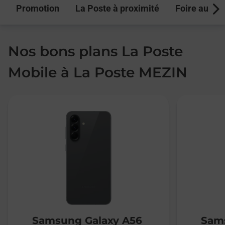
Promotion
La Poste à proximité
Foire aux q
Next
Nos bons plans La Poste
Mobile à La Poste MEZIN
Samsung Galaxy A56
Sams