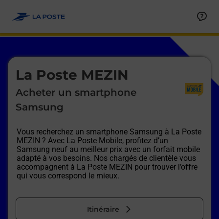
Le lien s'ouvre dans un nouvel onglet
Allez au contenu
Afficher ou masquer la réponse
Afficher ou masquer la réponse
Afficher ou masquer la réponse
Afficher ou masquer la réponse
Afficher ou masquer la réponse
Afficher ou masquer la réponse
Le lien s'ouvre dans un nouvel onglet
La Poste MEZIN
Acheter un smartphone
Samsung
Vous recherchez un smartphone Samsung à
La Poste
MEZIN
? Avec La Poste Mobile, profitez d’un
Samsung neuf au meilleur prix avec un forfait mobile
adapté à vos besoins. Nos chargés de clientèle vous
accompagnent à
La Poste MEZIN
pour trouver l’offre
qui vous correspond le mieux.
Itinéraire