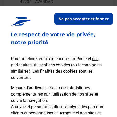
47230
LAVARDAC
En savoir plus
Ne pas accepter et fermer
Malin !
Le respect de votre vie privée,
notre priorité
La Poste
en ligne
Pour améliorer votre expérience, La Poste et
ses
Ouvert 24h/24
partenaires
utilisent des cookies (ou technologies
similaires). Les finalités des cookies sont les
En savoir plus
suivantes :
Mesure d’audience
: établir des statistiques
complémentaires sur l’utilisation de nos sites et
Recherchez un autre point de contact
suivre la navigation.
Analyse et personnalisation
: analyser les parcours
clients et personnaliser en temps réel nos sites et