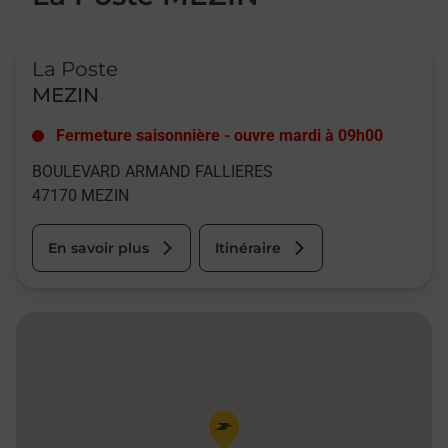
Le lien s'ouvre dans un nouvel onglet
La Poste
MEZIN
Fermeture saisonnière
-
ouvre mardi à
09h00
BOULEVARD ARMAND FALLIERES
47170
MEZIN
En savoir plus
Itinéraire
Pin de la carte