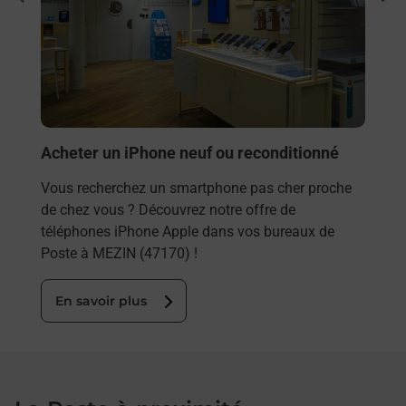
Vous
rieur
(471
ez
prop
ste à
En
Acheter un iPhone neuf ou reconditionné
Vous recherchez un smartphone pas cher proche
de chez vous ? Découvrez notre offre de
téléphones iPhone Apple dans vos bureaux de
Poste à MEZIN (47170) !
En savoir plus