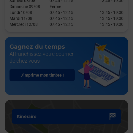
Samedi 08/08
07:45
-
12:15
13:45
-
19:00
Dimanche 09/08
Fermé
Lundi 10/08
07:45
-
12:15
13:45
-
19:00
Mardi 11/08
07:45
-
12:15
13:45
-
19:00
Mercredi 12/08
07:45
-
12:15
13:45
-
19:00
Gagnez du temps
Affranchissez votre courrier
de chez vous
J'imprime mon timbre !
Itinéraire