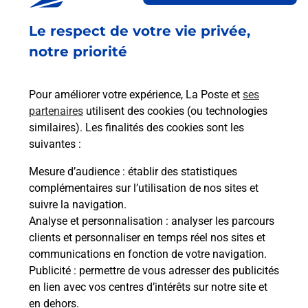
Fermé
-
ouvre vendredi à
13h30
Le respect de votre vie privée,
ROUTE DEPARTEMENTALE 656
47170
POUDENAS
notre priorité
En savoir plus
Pour améliorer votre expérience, La Poste et
ses
partenaires
utilisent des cookies (ou technologies
Malin !
similaires). Les finalités des cookies sont les
suivantes :
La Poste
Mesure d’audience
: établir des statistiques
en ligne
complémentaires sur l’utilisation de nos sites et
suivre la navigation.
Ouvert 24h/24
Analyse et personnalisation
: analyser les parcours
clients et personnaliser en temps réel nos sites et
En savoir plus
communications en fonction de votre navigation.
Publicité
: permettre de vous adresser des publicités
en lien avec vos centres d’intérêts sur notre site et
Recherchez un autre point de contact
en dehors.