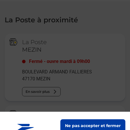
La Poste à proximité
La Poste
MEZIN
Fermé
-
ouvre mardi à
09h00
BOULEVARD ARMAND FALLIERES
47170
MEZIN
En savoir plus
La Poste Agence Communale
POUDENAS MAIRIE
Ne pas accepter et fermer