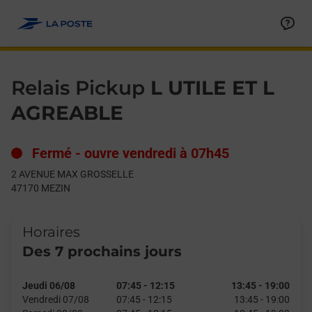
Le lien s'ouvre dans un nouvel onglet
Allez au contenu
Day of the Week
Get directions to Relais Pickup at 2 AVENUE MAX GROSSELLE 
Hours
Relais Pickup
L UTILE ET L
AGREABLE
Fermé
-
ouvre vendredi à
07h45
2 AVENUE MAX GROSSELLE
47170
MEZIN
Horaires
Des 7 prochains jours
Jeudi 06/08
07:45
-
12:15
13:45
-
19:00
Vendredi 07/08
07:45
-
12:15
13:45
-
19:00