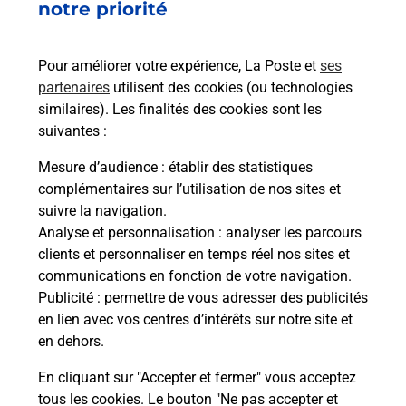
50 RUE CHARLES DE GAULLE
notre priorité
47200
MARMANDE
Pour améliorer votre expérience, La Poste et
ses
En savoir plus
partenaires
utilisent des cookies (ou technologies
similaires). Les finalités des cookies sont les
Malin !
suivantes :
Mesure d’audience
: établir des statistiques
La Poste
complémentaires sur l’utilisation de nos sites et
en ligne
suivre la navigation.
Analyse et personnalisation
: analyser les parcours
Ouvert 24h/24
clients et personnaliser en temps réel nos sites et
communications en fonction de votre navigation.
En savoir plus
Publicité
: permettre de vous adresser des publicités
en lien avec vos centres d’intérêts sur notre site et
en dehors.
Recherchez un autre point de contact
En cliquant sur "Accepter et fermer" vous acceptez
tous les cookies. Le bouton "Ne pas accepter et