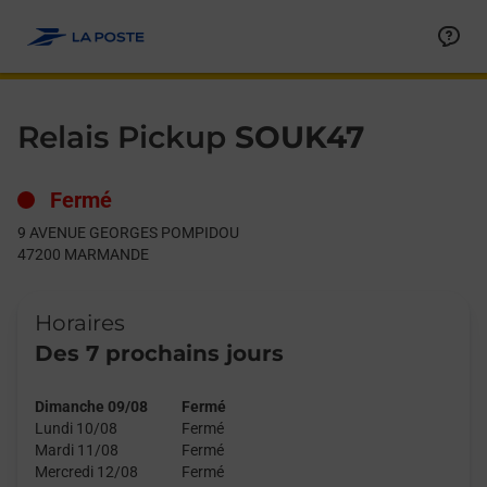
Le lien s'ouvre dans un nouvel onglet
Allez au contenu
Day of the Week
Get directions to Relais Pickup at 9 AVENUE GEORGES POM
Hours
Relais Pickup
SOUK47
Fermé
9 AVENUE GEORGES POMPIDOU
47200
MARMANDE
Horaires
Des 7 prochains jours
Dimanche 09/08
Fermé
Lundi 10/08
Fermé
Mardi 11/08
Fermé
Mercredi 12/08
Fermé