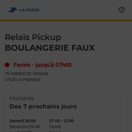
Le lien s'ouvre dans un nouvel onglet
Allez au contenu
Day of the Week
Get directions to Relais Pickup at 70 AVENUE DE VERDUN LE 
Hours
Relais Pickup
BOULANGERIE FAUX
Fermé
-
jusqu'à
07h00
70 AVENUE DE VERDUN
47520
LE PASSAGE
Horaires
Des 7 prochains jours
Samedi 08/08
07:00
-
12:00
Dimanche 09/08
Fermé