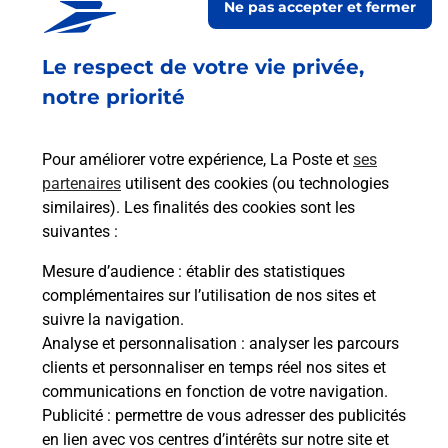
Ne pas accepter et fermer
Fermé
-
jusqu'à
07h30
1646 AVENUE DES PYRENEES
Le respect de votre vie privée,
LE LAVANDIN
47520
LE PASSAGE
notre priorité
En savoir plus
Pour améliorer votre expérience, La Poste et
ses
partenaires
utilisent des cookies (ou technologies
Malin !
similaires). Les finalités des cookies sont les
suivantes :
La Poste
Mesure d’audience
: établir des statistiques
en ligne
complémentaires sur l’utilisation de nos sites et
suivre la navigation.
Ouvert 24h/24
Analyse et personnalisation
: analyser les parcours
clients et personnaliser en temps réel nos sites et
En savoir plus
communications en fonction de votre navigation.
Publicité
: permettre de vous adresser des publicités
en lien avec vos centres d’intérêts sur notre site et