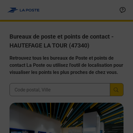
Allez au contenu
Afficher ou masquer la réponse
Afficher ou masquer la réponse
Afficher ou masquer la réponse
Afficher ou masquer la réponse
Afficher ou masquer la réponse
Bureaux de poste et points de contact -
HAUTEFAGE LA TOUR (47340)
Retrouvez tous les bureaux de Poste et points de
contact La Poste ou utilisez l'outil de localisation pour
visualiser les points les plus proches de chez vous.
Ville, Département, Code Postal