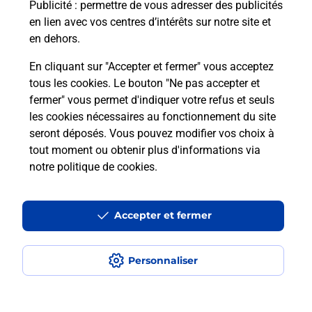
Puis-je passer mon code de la route
Publicité
: permettre de vous adresser des publicités
avec La Poste et sous quelles
en lien avec vos centres d’intérêts sur notre site et
conditions ?
en dehors.
En cliquant sur "Accepter et fermer" vous acceptez
tous les cookies. Le bouton "Ne pas accepter et
fermer" vous permet d'indiquer votre refus et seuls
Localiser
Liste
Lot-et-Garonne
HAUTEFAGE LA TOUR
les cookies nécessaires au fonctionnement du site
seront déposés. Vous pouvez modifier vos choix à
tout moment ou obtenir plus d'informations via
notre politique de cookies
.
Plan du site
Accessibilité : partiellement conforme
Accepter et fermer
Conditions contractuelles
Personnaliser
Mentions légales
Données personnelles et cookies