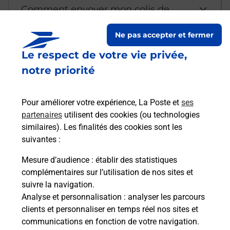
Comment envoyer mon colis de
chez moi ?
Ne pas accepter et fermer
Le respect de votre vie privée,
Est-il possible d’acheter un
notre priorité
emballage directement depuis un
bureau de Poste ?
Pour améliorer votre expérience, La Poste et
ses
partenaires
utilisent des cookies (ou technologies
Comment demander une
similaires). Les finalités des cookies sont les
modification de livraison ?
suivantes :
Mesure d’audience
: établir des statistiques
complémentaires sur l’utilisation de nos sites et
Comment La Poste participe-t-elle
suivre la navigation.
à votre sécurité au quotidien ?
Analyse et personnalisation
: analyser les parcours
clients et personnaliser en temps réel nos sites et
communications en fonction de votre navigation.